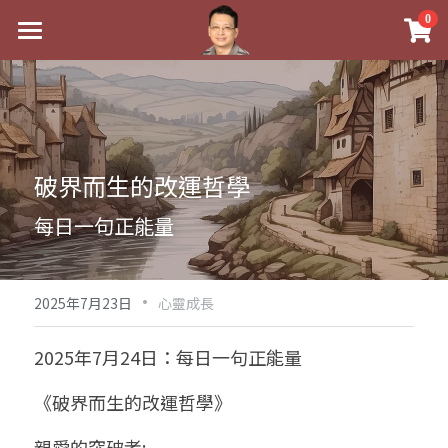
×
0
商品分類
最新消息
八字線上完整班
關於我
科學八字推理PDF
實體經營
破界而生的改運哲學
《十神高階實戰錄》完整典藏版
課程介紹
祖傳命理
每日一句正能量
1美元超值PDF
手工印鑑
Blog
五行八字學
學生紅利課程
·
後天派陽宅
試閱專區
黃金會員專區
2025年7月23日
心靈成長
團隊教練訓練營
八字雜記
線上學苑
Podcast聽書
2025年7月24日：每日一句正能量
Podcast聽書
心靈成長
團隊訓練營
命理商城
八字初階班1
《破界而生的改運哲學》
八字線上批命
人氣最高
八字視頻
八字初階班2
我的著作
八字完整班
親愛的突破者: