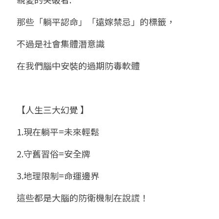
小兒命名
站長精選
陽宅視頻
八字進階班
《十神高階實戰錄》完整典藏版
與我預約
科學八字推理1
那些「躺平認命」「遠嫁禁忌」的標籤，
臉書生活
線上直播
八字中階班
科學八字推理PDF
不過是社會集體潛意識
科學八字推理2
批命預約
登錄
/
註冊
好書推廌
自我挑戰
八字高階班
在我們腦中安裝的過期防毒軟體
八字批命
科學八字推理3
上課預約
搜索
五人實戰班
小兒命名
科學八字輕鬆學
常見問題
繁體中文
【人生三大幻覺 】
五行計算初階班
輕鬆學會科學八字推理
FB粉絲頁
0938617837
繁體中文
1.現在躺平=未來輕鬆
support@p8zicourse.com
五行計算高階班
2.守舊習俗=安全牌
團隊訓練營
3.地理限制=命運邊界
五行八字線上班
這些都是大腦的防衛機制在說謊！