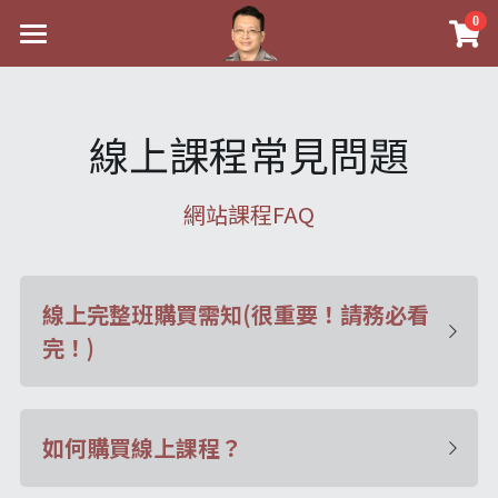
0
×
×
部落格分類
商品分類
最新消息
關於我
八字線上完整班
心靈成長
線上課程常見問題
實體經營
科學八字推理PDF
好書推薦
網站課程FAQ
課程介紹
《十神高階實戰錄》完整典藏版
八字雜記
祖傳命理
手工印鑑
Blog
1美元超值PDF
人氣最高
五行八字學
線上完整班購買需知(很重要！請務必看
後天派陽宅
試閱專區
學生紅利課程
站長精選
黃金會員專區
完！)
八字雜記
線上學苑
團隊教練訓練營
臉書生活
Podcast聽書
心靈成長
團隊訓練營
命理商城
Podcast聽書
八字初階班1
如何購買線上課程？
人氣最高
八字視頻
八字初階班2
我的著作
八字線上批命
八字完整班