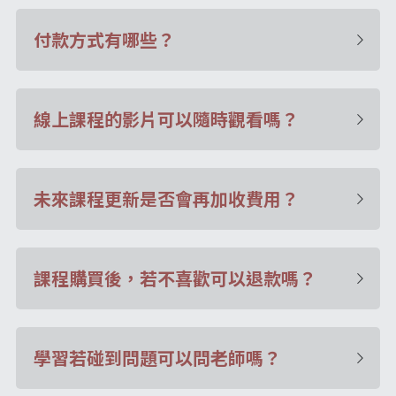
站長精選
陽宅視頻
八字進階班
《十神高階實戰錄》完整典藏版
付款方式有哪些？
與我預約
小兒命名
科學八字推理1
臉書生活
線上直播
八字中階班
科學八字推理PDF
科學八字推理2
批命預約
登錄
/
註冊
好書推廌
自我挑戰
線上課程的影片可以隨時觀看嗎？
八字高階班
八字批命
科學八字推理3
上課預約
搜索
五人實戰班
小兒命名
科學八字輕鬆學
常見問題
繁體中文
未來課程更新是否會再加收費用？
五行計算初階班
輕鬆學會科學八字推理
FB粉絲頁
0938617837
繁體中文
support@p8zicourse.com
五行計算高階班
課程購買後，若不喜歡可以退款嗎？
團隊訓練營
五行八字線上班
學習若碰到問題可以問老師嗎？