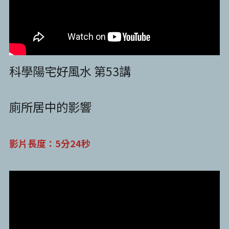
站長精選
陽宅視頻
八字進階班
《十神高階實戰錄》完整典藏版
與我預約
小兒命名
科學八字推理1
臉書生活
線上直播
八字中階班
科學八字推理PDF
科學八字推理2
批命預約
登錄
/
註冊
好書推廌
自我挑戰
八字高階班
八字批命
科學八字推理3
科學陽宅好風水 第53講
上課預約
搜索
五人實戰班
小兒命名
科學八字輕鬆學
常見問題
繁體中文
廁所居中的影響
五行計算初階班
輕鬆學會科學八字推理
FB粉絲頁
0938617837
繁體中文
support@p8zicourse.com
五行計算高階班
影片長度：5分24秒
團隊訓練營
五行八字線上班