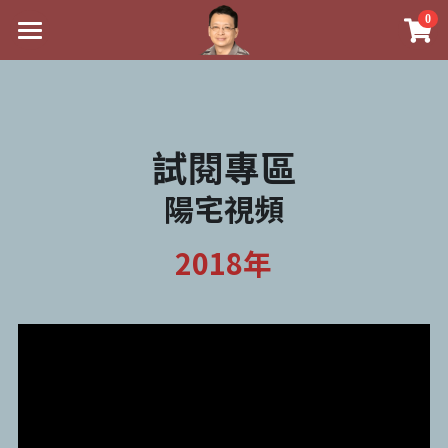
0
×
×
部落格分類
商品分類
最新消息
關於我
八字線上完整班
心靈成長
試閱專區
實體經營
科學八字推理PDF
好書推薦
陽宅視頻
課程介紹
《十神高階實戰錄》完整典藏版
八字雜記
祖傳命理
2018年
手工印鑑
Blog
1美元超值PDF
人氣最高
五行八字學
後天派陽宅
試閱專區
學生紅利課程
站長精選
黃金會員專區
八字雜記
線上學苑
團隊教練訓練營
臉書生活
Podcast聽書
心靈成長
團隊訓練營
命理商城
Podcast聽書
八字初階班1
人氣最高
八字視頻
八字初階班2
我的著作
八字線上批命
八字完整班