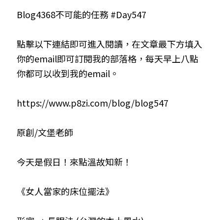
Blog4368不可能的任務 #Day547
小兒命名
站長精選
陽宅視頻
八字進階班
《十神高階實戰錄》完整典藏版
與我預約
科學八字推理1
臉書生活
線上直播
八字中階班
科學八字推理PDF
點擊以下連結即可進入閱讀，在文章最下方填入
科學八字推理2
批命預約
登錄
/
註冊
你的email即可訂閱我的部落格，每天早上八點
好書推廌
自我挑戰
八字高階班
八字批命
科學八字推理3
上課預約
搜索
你都可以收到我的email。
五人實戰班
小兒命名
科學八字輕鬆學
常見問題
繁體中文
https://www.p8zi.com/blog/blog547
五行計算初階班
輕鬆學會科學八字推理
FB粉絲頁
0938617837
繁體中文
原創/文堡老師
support@p8zicourse.com
五行計算高階班
團隊訓練營
今天是假日！來點溫故知新！
五行八字線上班
《女人當家的床位擺法》