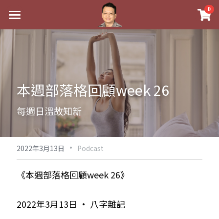
×
0
商品分類
最新消息
八字線上完整班
關於我
科學八字推理PDF
實體經營
本週部落格回顧week 26
《十神高階實戰錄》完整典藏版
課程介紹
祖傳命理
每週日溫故知新
1美元超值PDF
手工印鑑
Blog
五行八字學
學生紅利課程
·
後天派陽宅
試閱專區
黃金會員專區
2022年3月13日
Podcast
團隊教練訓練營
八字雜記
線上學苑
Podcast聽書
《本週部落格回顧week 26》
Podcast聽書
心靈成長
團隊訓練營
命理商城
八字初階班1
2022年3月13日 · 八字雜記
八字線上批命
人氣最高
八字視頻
八字初階班2
我的著作
八字完整班