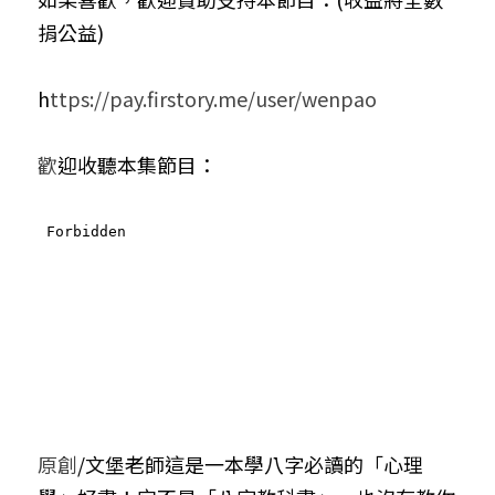
捐公益)
小兒命名
站長精選
陽宅視頻
八字進階班
《十神高階實戰錄》完整典藏版
與我預約
科學八字推理1
臉書生活
線上直播
八字中階班
科學八字推理PDF
h
ttps://pay.firstory.me/user/wenpao
科學八字推理2
批命預約
登錄
/
註冊
好書推廌
自我挑戰
八字高階班
八字批命
科學八字推理3
上課預約
搜索
歡
迎收聽本集節目：
五人實戰班
小兒命名
科學八字輕鬆學
常見問題
繁體中文
五行計算初階班
輕鬆學會科學八字推理
FB粉絲頁
0938617837
繁體中文
support@p8zicourse.com
五行計算高階班
團隊訓練營
五行八字線上班
原創
/文堡老師這是一本學八字必讀的「心理