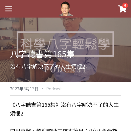
×
0
商品分類
最新消息
八字線上完整班
關於我
科學八字推理PDF
實體經營
八字聽書第165集
《十神高階實戰錄》完整典藏版
課程介紹
祖傳命理
沒有八字解決不了的人生煩惱2
1美元超值PDF
手工印鑑
Blog
五行八字學
學生紅利課程
·
後天派陽宅
試閱專區
黃金會員專區
2022年3月13日
Podcast
團隊教練訓練營
八字雜記
線上學苑
Podcast聽書
《八字聽書第165集》沒有八字解決不了的人生
煩惱2
Podcast聽書
心靈成長
團隊訓練營
命理商城
八字初階班1
八字線上批命
人氣最高
八字視頻
八字初階班2
我的著作
八字完整班
如果喜歡，歡迎贊助支持本節目：(收益將全數