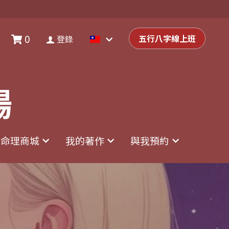
0
0
登錄
五行八字線上班
五行八字線上班
登錄
場
場
命理商城
命理商城
我的著作
我的著作
與我預約
與我預約