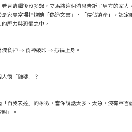
，看見遺囑後沒多想，立馬將這個消息告訴了男方的家人
於是家屬當場指控她「偽造文書」、「侵佔遺產」，認定
大的壓力與恐懼之中。
洩食神 → 食神破印 → 惹禍上身。
個人很「雞婆」？
種「自我表達」的象徵，當你說話太多、太急，沒有察言
雷親」。