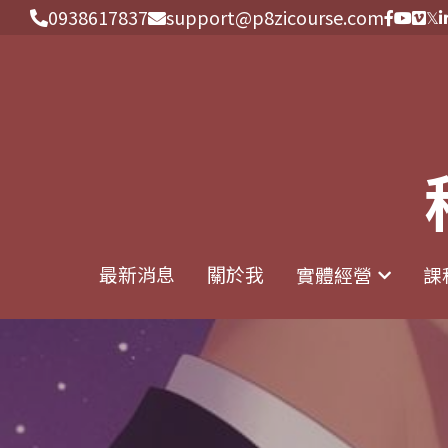
0938617837
0938617837
support@p8zicourse.com
support@p8zicourse.com
最新消息
最新消息
關於我
關於我
實體經營
實體經營
課
課