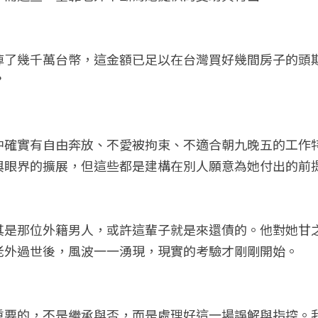
掉了幾千萬台幣，這金額已足以在台灣買好幾間房子的頭
？
中確實有自由奔放、不愛被拘束、不適合朝九晚五的工作
與眼界的擴展，但這些都是建構在別人願意為她付出的前
其是那位外籍男人，或許這輩子就是來還債的。他對她甘
老外過世後，風波一一湧現，現實的考驗才剛剛開始。
重要的，不是繼承與否，而是處理好這一場誤解與指控。