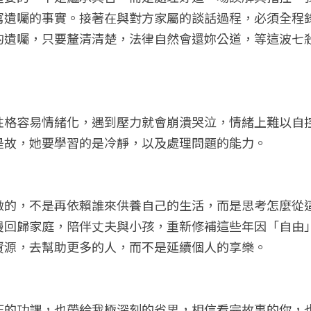
寫遺囑的事實。接著在與對方家屬的談話過程，必須全程
的遺囑，只要釐清清楚，法律自然會還妳公道，等這波七
性格容易情緒化，遇到壓力就會崩潰哭泣，情緒上難以自
是故，她要學習的是冷靜，以及處理問題的能力。
做的，不是再依賴誰來供養自己的生活，而是思考怎麼從
慢回歸家庭，陪伴丈夫與小孩，重新修補這些年因「自由
資源，去幫助更多的人，而不是延續個人的享樂。
正的功課，也帶給我極深刻的省思，相信看完故事的你，