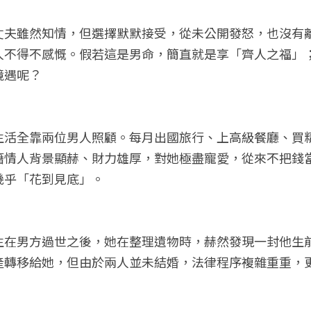
丈夫雖然知情，但選擇默默接受，從未公開發怒，也沒有
人不得不感慨。假若這是男命，簡直就是享「齊人之福」
境遇呢？
生活全靠兩位男人照顧。每月出國旅行、上高級餐廳、買
籍情人背景顯赫、財力雄厚，對她極盡寵愛，從來不把錢
幾乎「花到見底」。
生在男方過世之後，她在整理遺物時，赫然發現一封他生
產轉移給她，但由於兩人並未結婚，法律程序複雜重重，