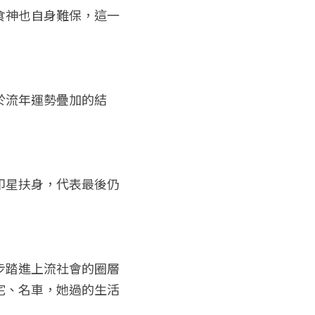
食神也自身難保，這一
於流年運勢疊加的結
印星扶身，代表最後仍
步踏進上流社會的圈層
宅、名車，她過的生活