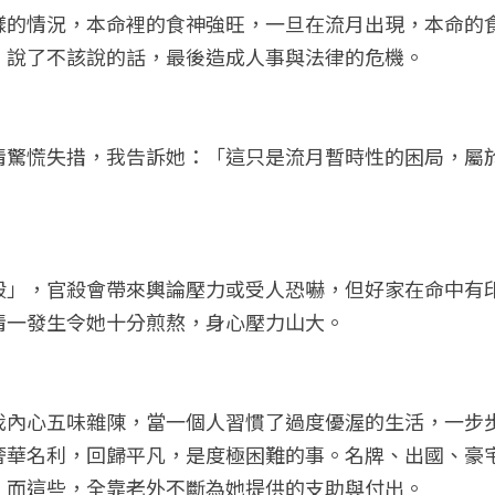
樣的情況，本命裡的食神強旺，一旦在流月出現，本命的
」說了不該說的話，最後造成人事與法律的危機。
情驚慌失措，我告訴她：「這只是流月暫時性的困局，屬
」
殺」，官殺會帶來輿論壓力或受人恐嚇，但好家在命中有
情一發生令她十分煎熬，身心壓力山大。
我內心五味雜陳，當一個人習慣了過度優渥的生活，一步
奢華名利，回歸平凡，是度極困難的事。名牌、出國、豪
，而這些，全靠老外不斷為她提供的支助與付出。