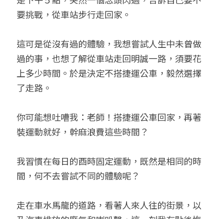
要挑戰，從車站步行走回家。
小兒命名
站長精選
陽宅視頻
八字進階班
《十神高階實戰錄》完整典藏版
與我預約
科學八字推理1
臉書生活
線上直播
八字中階班
科學八字推理PDF
這可是從沒有過的體驗，我想嘗試人生中未曾做
科學八字推理2
批命預約
登錄
/
註冊
過的事，也想了解從車站走回明誠一路，須要花
好書推廌
自我挑戰
八字高階班
八字批命
科學八字推理3
上課預約
搜索
上多少時間。於是決定不搭捷運公車，毅然選擇
了走路。
五人實戰班
小兒命名
科學八字輕鬆學
常見問題
繁體中文
五行計算初階班
輕鬆學會科學八字推理
FB粉絲頁
0938617837
繁體中文
你可能想吐嘈我：老師！搭捷運公車回家，再著
裝運動就好，幹麻浪費這些時間？
support@p8zicourse.com
五行計算高階班
團隊訓練營
我習慣在每日的酉時固定運動，既然是相同的時
間，何不去嘗試不同的體驗呢？
五行八字線上班
走在車水馬龍的道路，看著人來人往的街景，以