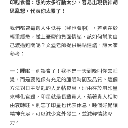
印剋食傷：想的太多行動太少，容易出現恍神胡
思亂想，代表你太累了！
我們都曾遭遇人生低谷（我也會啊），差別在於
輕重緩急，碰上憂鬱的負面情緒，該如何幫助自
己渡過難關呢？文堡老師提供幾點建議，讓大家
參考：
一：睡眠
－別誤會了！我不是一天到晚叫你去睡
覺，而是要確保有充足的腄眠時間及品質。這個
方法對日主受剋的人是帖良藥，理由在於用印星
來轉化官殺，印星就是長輩貴人，藉著貴人相助
由衰轉旺。別忘了印星也代表休息，睡個好覺讓
精神充足，可以減少意外發生，並減輕情緒壓
力。