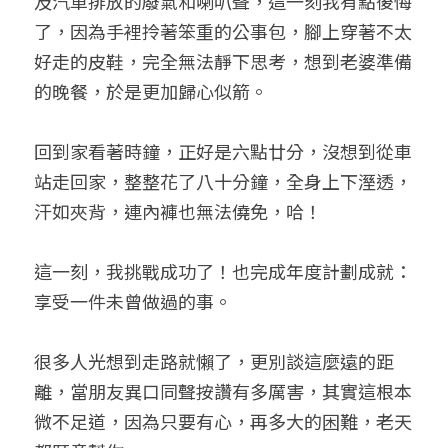
及汽車排放的廢氣和喇叭聲，這一刻我有點後悔
了，因為手裡拎著笨重的公事包，腳上穿著不太
好走的皮鞋，完全無法靜下思考，想到老婆準備
的晚餐，於是更加歸心似箭。
回到家看著時鐘，正好是六點廿分，沒想到從車
站走回家，整整花了八十分鐘，全身上下溼透，
汗如夾背，連內褲也無法僥免，哈！
這一刻，我挑戰成功了！也完成年度計劃成就：
享受一件未曾做過的事。
很多人光想到走路就懶了，更別談這麼遠的距
離，當朋友異口同聲按讚有多厲害，其實這根本
微不足道，因為只要有心，再多大的困難，老天