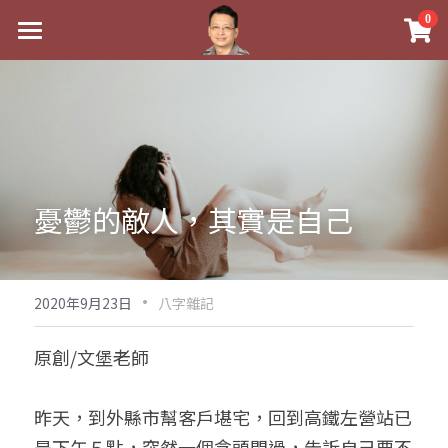
×
0
商品分類
最新消息
八字線上完整班
關於我
科學八字推理PDF
實體經營
《十神高階實戰錄》完整典藏版
課程介紹
祖傳命理
憂鬱的敵人，其實是自己
1美元超值PDF
手工印鑑
Blog
五行八字學
學生紅利課程
·
後天派陽宅
試閱專區
黃金會員專區
2020年9月23日
八字雜記
團隊教練訓練營
八字雜記
線上學苑
Podcast聽書
原創/文堡老師
Podcast聽書
心靈成長
團隊訓練營
命理商城
八字初階班1
昨天，到外縣市幫客戶堪宅，回到高鐵左營站已
八字線上批命
人氣最高
八字視頻
八字初階班2
我的著作
八字完整班
是下午５點，突然一個念頭閃過，告訴自己要不