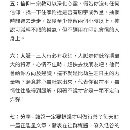
五：信仰
－宗教可以淨化心靈，假若你沒有任何
信仰，找一下住家附近是否有廟宇或教堂，抽個
時間進去走走，然後至少停留兩個小時以上，據
說可減輕不順的穢氣，但不適用在印剋食傷的人
身上。
六：人脈
－三人行必有我師，人脈是你低谷期最
大的資源，心情不佳時，趕快去找朋友吧！他們
會給你方向及建議，這不就是比劫生旺日主的力
量嗎？願意將心事吐露出來，代表你很在乎，事
情往往能得到緩解，悶著不說才會是一顆不定時
炸彈！
七：分享
 - 誰說一定要捐錢才叫做行善？每天貼
一篇正能量文章，發表在社群媒體，陷入低谷的