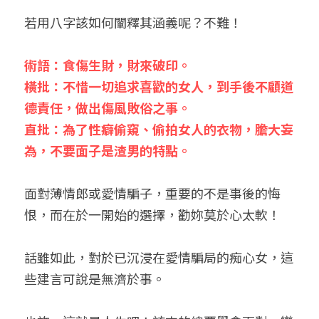
若用八字該如何闡釋其涵義呢？不難！
術語：食傷生財，財來破印。
橫批：不惜一切追求喜歡的女人，到手後不顧道
德責任，做出傷風敗俗之事。
直批：為了性癖偷窺、偷拍女人的衣物，膽大妄
為，不要面子是渣男的特點。
面對薄情郎或愛情騙子，重要的不是事後的悔
恨，而在於一開始的選擇，勸妳莫於心太軟！
話雖如此，對於已沉浸在愛情騙局的痴心女，這
些建言可說是無濟於事。