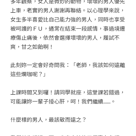
多年觀察，女人是微妙的動物，壞壞的男人優先
上車，老實的男人謝謝再聯絡。以心理學來說，
女生多半喜愛比自己能力強的男人，同時也享受
被呵謢的ＦＵ，通常在結束一段感情，事過境遷
療傷止痛後，依然會選擇壞壞的男人，履試不
爽，甘之如飴啊！
此刻妳一定會好奇問我：「老師，我該如何遠離
這些爛咖呢？」
上課時間又到囉！請同學就座，這堂課若錯過，
可能讓妳一輩子捶心肝，呵！我們繼續......。
什麼樣的男人，最該敬而遠之？