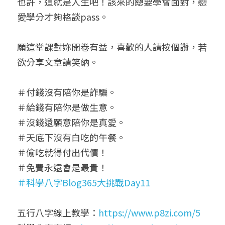
也許，這就是人生吧！該來的總要學會面對，戀
愛學分才夠格談pass。
願這堂課對妳開卷有益，喜歡的人請按個讚，若
欲分享文章請笑納。
＃付錢沒有陪你是詐騙。
＃給錢有陪你是做生意。
＃沒錢還願意陪你是真愛。
＃天底下沒有白吃的午餐。
＃偷吃就得付出代價！
＃免費永遠會是最貴！
＃科學八字Blog365大挑戰Day11
五行八字線上教學：
https://www.p8zi.com/5