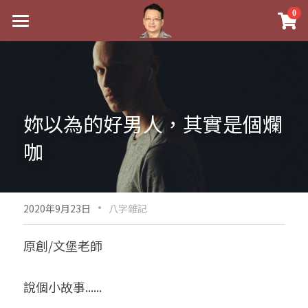
×
0
商品分類
最新消息
八字線上完整班
關於我
科學八字推理PDF
實體經營
妳以為的好男人，其實是個爛
《十神高階實戰錄》完整典藏版
課程介紹
祖傳命理
咖
1美元超值PDF
手工印鑑
Blog
五行八字學
學生紅利課程
·
後天派陽宅
試閱專區
黃金會員專區
2020年9月23日
八字雜記
團隊教練訓練營
八字雜記
線上學苑
Podcast聽書
原創/文堡老師
Podcast聽書
心靈成長
團隊訓練營
命理商城
八字初階班1
說個小故事......
八字線上批命
人氣最高
八字視頻
八字初階班2
我的著作
八字完整班