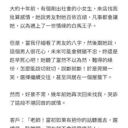
大約十年前，有個剛出社會的小女生，來店找我
小兒命名
站長精選
陽宅視頻
八字進階班
《十神高階實戰錄》完整典藏版
與我預約
科學八字推理1
批算感情，她說男友對她百依百順，凡事都會讓
臉書生活
線上直播
八字中階班
科學八字推理PDF
她，以為遇上了一世情緣的白馬王子。
科學八字推理2
批命預約
登錄
/
註冊
好書推廌
自我挑戰
八字高階班
八字批命
科學八字推理3
上課預約
搜索
但是，當我仔細看了男友的八字，然後跟她說，
這個男人很花心，未來可能會劈腿不忠，妳還是
五人實戰班
小兒命名
科學八字輕鬆學
常見問題
繁體中文
趁早死心吧！她聽了當然不以為然，難得的緣
五行計算初階班
輕鬆學會科學八字推理
FB粉絲頁
0938617837
繁體中文
份，怎麼能說切就切，說斷就斷！於是莞爾一
笑，選擇繼續交往，甚至同居在一個屋簷下。
support@p8zicourse.com
五行計算高階班
團隊訓練營
然而，好景不常，幾年前她再次回來找我，哭訴
了這段不堪回首的感情。
五行八字線上班
客戶：「老師！當初如果有把你的話聽進去，選