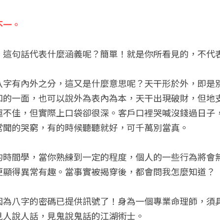
不一。
！這句話代表什麼涵義呢？簡單！就是你所看見的，不代
八字有內外之分，這又是什麼意思呢？天干形於外，即是
知的一面，也可以說外為表內為本，天干出現破財，但地
運不佳，但實際上口袋卻很深。客戶口裡哭喊沒錢過日子
常聞的哭窮，有的時候聽聽就好，可千萬別當真。
的時間學，當你熟練到一定的程度，個人的一些行為將會
更顯得異常有趣。當事實被揭穿後，都會問我怎麼知道？
因為八字的密碼已提供訊號了！身為一個專業命理師，須
見人說人話，見鬼說鬼話的江湖術士。