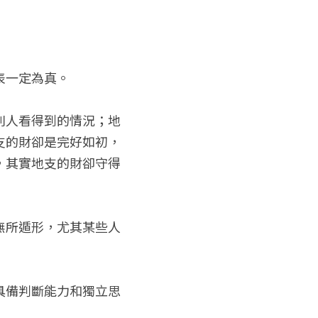
表一定為真。
別人看得到的情況；地
支的財卻是完好如初，
，其實地支的財卻守得
無所遁形，尤其某些人
具備判斷能力和獨立思