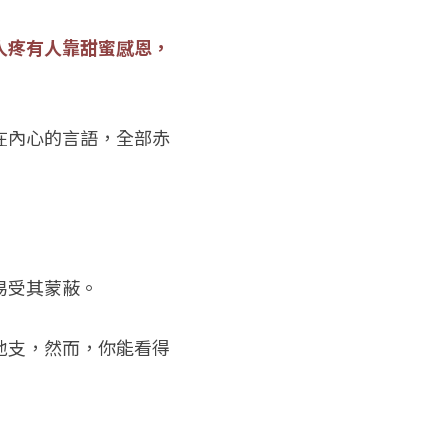
人疼有人靠甜蜜感恩，
在內心的言語，全部赤
易受其蒙蔽。
地支，然而，你能看得