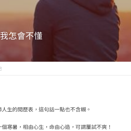
我怎會不懂
記
師人生的閱歷表，這句話一點也不含糊。
十個寒暑，相由心生，命由心造，可謂屢試不爽！