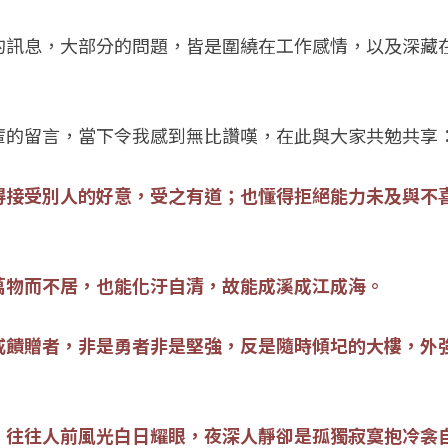
的訊息，大部分的問題，皆是圍繞在工作感情，以及深藏
輩的留言，當下令我感到無比讚嘆，在此與大家共勉共享
得接受別人的好意，受之有道；也懂得拒絕能力未及與不
萬物而不居，也能化汙自清，故能成溪成江成海。
或饋贈者，非是勇者非是堅強，反是隨時傾圮的大樓，外
，往往人前風光白日耀眼，夜深人靜卻是孤獨寂寞抱冷衾