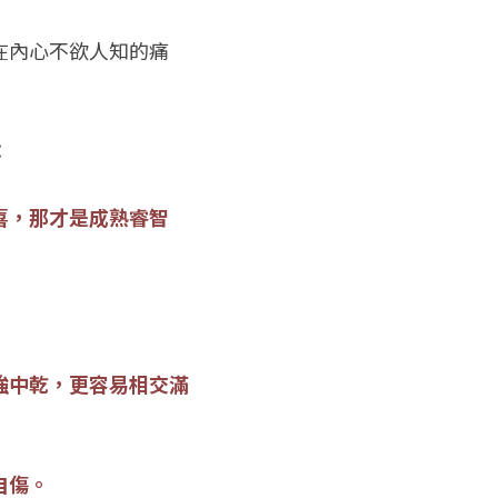
在內心不欲人知的痛
：
喜，那才是成熟睿智
強中乾，更容易相交滿
自傷。