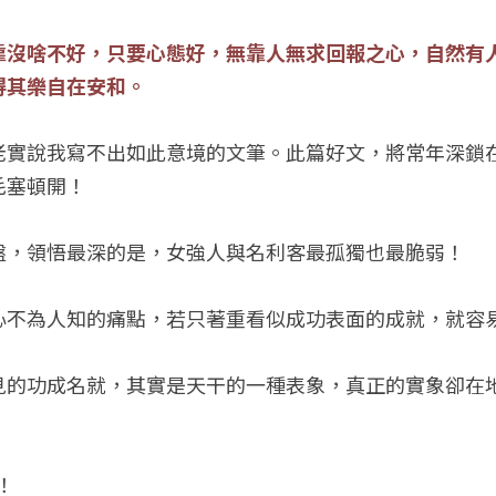
靠沒啥不好，只要心態好，無靠人無求回報之心，自然有
得其樂自在安和。
老實說我寫不出如此意境的文筆。此篇好文，將常年深鎖
毛塞頓開！
盤，領悟最深的是，女強人與名利客最孤獨也最脆弱！
心不為人知的痛點，若只著重看似成功表面的成就，就容
見的功成名就，其實是天干的一種表象，真正的實象卻在
！