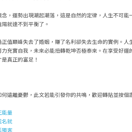
觀念，運勢出現潮起潮落，這是自然的定律，人生不可能
陰陽就達不到平衡了。
過正值巔峰失去了婚姻，賺了名利卻失去生命的實例。人
努力充實自我，未來必能扭轉乾坤否極泰來。在享受好運
才是真正的富足！
！
如何遠離憂鬱，此文若能引發你的共鳴，歡迎轉貼並按個
正能量
成名就
孤獨客