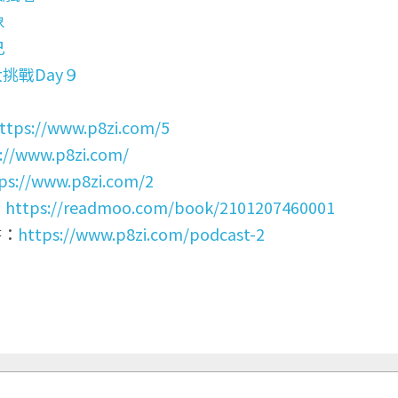
象
己
大挑戰Day９
ttps://www.p8zi.com/5
://www.p8zi.com/
ps://www.p8zi.com/2
：
https://readmoo.com/book/2101207460001
書：
https://www.p8zi.com/podcast-2