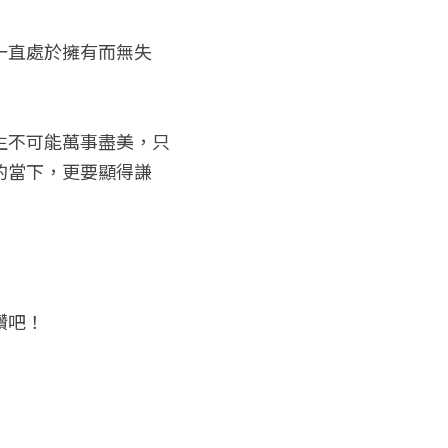
一直處於擁有而無失
生不可能萬事盡美，只
的當下，更要顯得謙
讚吧！