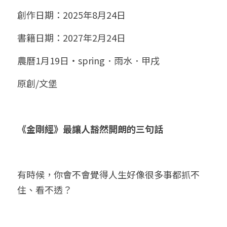
創作日期：2025年8月24日
小兒命名
站長精選
陽宅視頻
八字進階班
《十神高階實戰錄》完整典藏版
與我預約
科學八字推理1
書籍日期：2027年2月24日
臉書生活
線上直播
八字中階班
科學八字推理PDF
科學八字推理2
批命預約
登錄
/
註冊
農曆1月19日・spring．雨水．甲戌
好書推廌
自我挑戰
八字高階班
八字批命
科學八字推理3
上課預約
搜索
原創/文堡
五人實戰班
小兒命名
科學八字輕鬆學
常見問題
繁體中文
五行計算初階班
輕鬆學會科學八字推理
FB粉絲頁
0938617837
繁體中文
《金剛經》最讓人豁然開朗的三句話
support@p8zicourse.com
五行計算高階班
團隊訓練營
有時候，你會不會覺得人生好像很多事都抓不
住、看不透？
五行八字線上班