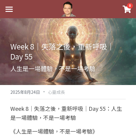
×
0
商品分類
最新消息
八字線上完整班
關於我
Week 8｜失落之後，重新呼吸｜
科學八字推理PDF
實體經營
Day 55
《十神高階實戰錄》完整典藏版
課程介紹
祖傳命理
人生是一場體驗，不是一場考驗
1美元超值PDF
手工印鑑
Blog
五行八字學
學生紅利課程
·
後天派陽宅
試閱專區
黃金會員專區
2025年8月24日
心靈成長
團隊教練訓練營
八字雜記
線上學苑
Podcast聽書
Week 8｜失落之後，重新呼吸｜Day 55：人生
是一場體驗，不是一場考驗
Podcast聽書
心靈成長
團隊訓練營
命理商城
八字初階班1
《人生是一場體驗，不是一場考驗》
八字線上批命
人氣最高
八字視頻
八字初階班2
我的著作
八字完整班