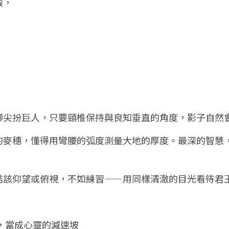
澱，
踮腳尖扮巨人，只要頸椎保持與良知垂直的角度，影子自然
透的麥穗，懂得用彎腰的弧度測量大地的厚度。最深的智慧
糾結該仰望或俯視，不如練習——用同樣清澈的目光看待君
，當成心靈的減速坡