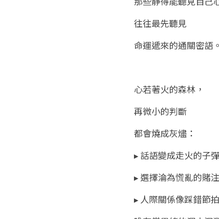
那些靜得能聽見自己
往往最先聽見
命運遞來的通關密語
心若著火的森林，
再微小的判斷
都會燒成灰燼：
▸ 話語變成走火的子
▸ 選擇淪為慌亂的賭
▸ 人際關係像踩錯節