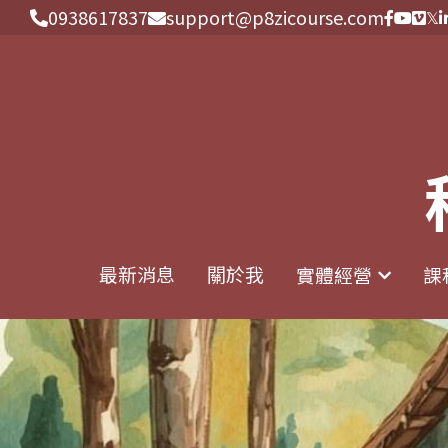
0938617837
0938617837
support@p8zicourse.com
support@p8zicourse.com
最新消息
最新消息
關於我
關於我
實體經營
實體經營
課
課