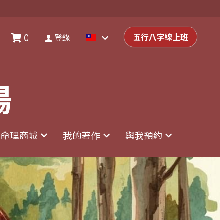
0
0
登錄
五行八字線上班
五行八字線上班
登錄
場
場
命理商城
命理商城
我的著作
我的著作
與我預約
與我預約