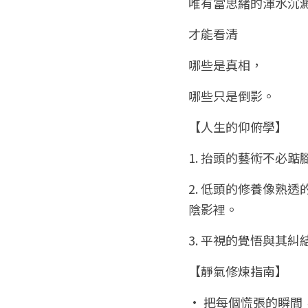
唯有當思緒的渾水沉
才能看清
哪些是真相，
哪些只是倒影。
【人生的仰俯學】
1. 抬頭的藝術不必
2. 低頭的修養像熟
陰影裡。
3. 平視的覺悟與其
【靜氣修煉指南】
• 把每個慌張的瞬間