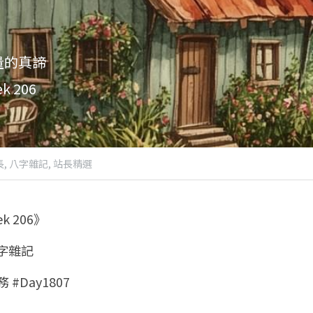
量的真諦
 206
,
八字雜記,
站長精選
 206》
八字雜記
 #Day1807