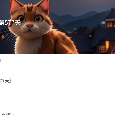
577天
長
77天》
的泉源。