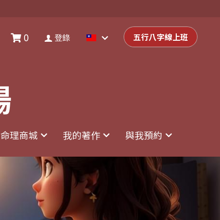
0
0
登錄
五行八字線上班
五行八字線上班
登錄
場
場
命理商城
命理商城
我的著作
我的著作
與我預約
與我預約