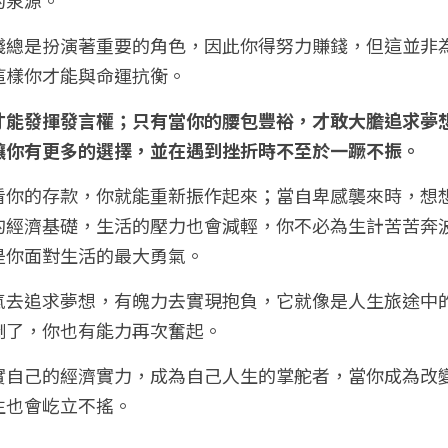
錢總是扮演著重要的角色，因此你得努力賺錢，但這並非
這樣你才能與命運抗衡。
才能發揮發言權；只有當你的腰包豐裕，才敢大膽追求夢
讓你有更多的選擇，並在遇到挫折時不至於一蹶不振。
看你的存款，你就能重新振作起來；當自卑感襲來時，想
的經濟基礎，生活的壓力也會減輕，你不必為生計苦苦奔
是你面對生活的最大勇氣。
氣去追求夢想，有魄力去實現抱負，它就像是人生旅途中
倒了，你也有能力再次奮起。
實自己的經濟實力，成為自己人生的掌舵者，當你成為改
生也會屹立不搖。