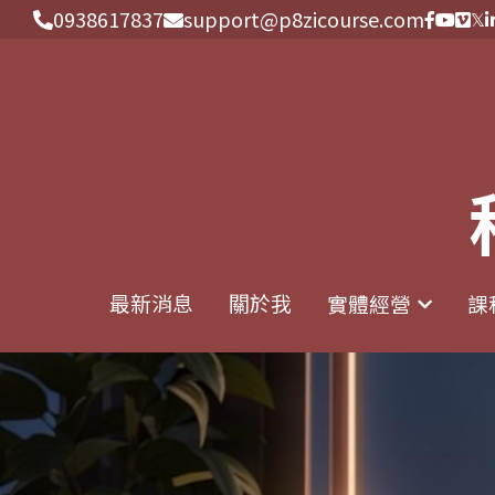
0938617837
0938617837
support@p8zicourse.com
support@p8zicourse.com
最新消息
最新消息
關於我
關於我
實體經營
實體經營
課
課