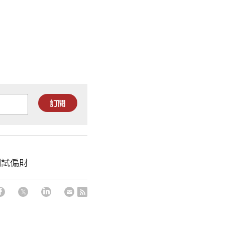
訂閱
測試偏財