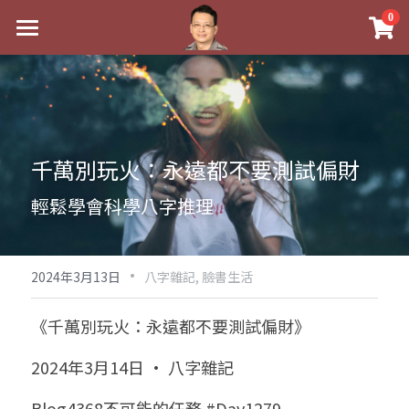
×
0
商品分類
最新消息
八字線上完整班
關於我
科學八字推理PDF
實體經營
千萬別玩火：永遠都不要測試偏財
《十神高階實戰錄》完整典藏版
課程介紹
祖傳命理
輕鬆學會科學八字推理
1美元超值PDF
手工印鑑
Blog
五行八字學
學生紅利課程
·
後天派陽宅
試閱專區
黃金會員專區
2024年3月13日
八字雜記,
臉書生活
團隊教練訓練營
八字雜記
線上學苑
Podcast聽書
《千萬別玩火：永遠都不要測試偏財》
Podcast聽書
心靈成長
團隊訓練營
命理商城
八字初階班1
2024年3月14日 · 八字雜記
八字線上批命
人氣最高
八字視頻
八字初階班2
我的著作
八字完整班
Blog4368不可能的任務 #Day1279