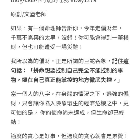
小兒命名
站長精選
陽宅視頻
八字進階班
《十神高階實戰錄》完整典藏版
與我預約
科學八字推理1
原創/文堡老師
臉書生活
線上直播
八字中階班
科學八字推理PDF
如果，有一個命理師告訴你，今年走偏財年， 
科學八字推理2
批命預約
登錄
/
註冊
千萬不高興的太早，沒錯！你可能會得到一筆橫
好書推廌
自我挑戰
八字高階班
八字批命
科學八字推理3
上課預約
搜索
財，但也可能遭受一場災難！
五人實戰班
小兒命名
科學八字輕鬆學
常見問題
繁體中文
我所以為的偏財，正是所謂的巨蛇吞象，
記住這
句話：「拼命想要控制自己完全不能控制的事
五行計算初階班
輕鬆學會科學八字推理
FB粉絲頁
0938617837
繁體中文
物，卻在自己真正能掌控的地方徹底失控。」
support@p8zicourse.com
五行計算高階班
當一個人的八字，在身弱的情況之下，過強的偏
團隊訓練營
財，只會讓你陷入險象環生的經濟危機之中，更
可怕的是， 你的使命尚未達成，但生命卻已終
五行八字線上班
結！
適度的貪心是好事，但過度的貪心就會是累贅！