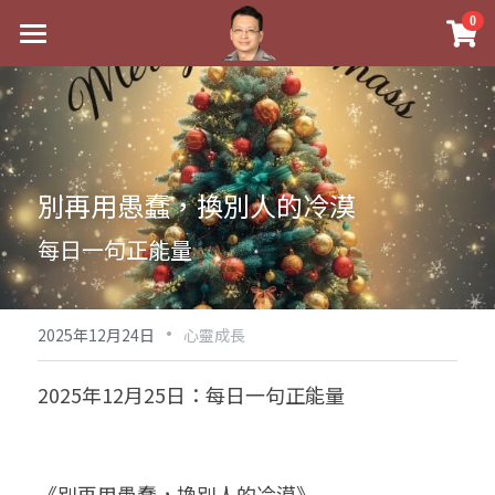
×
0
商品分類
最新消息
八字線上完整班
關於我
科學八字推理PDF
實體經營
別再用愚蠢，換別人的冷漠
《十神高階實戰錄》完整典藏版
課程介紹
祖傳命理
每日一句正能量
1美元超值PDF
手工印鑑
Blog
五行八字學
學生紅利課程
·
後天派陽宅
試閱專區
黃金會員專區
2025年12月24日
心靈成長
團隊教練訓練營
八字雜記
線上學苑
Podcast聽書
2025年12月25日：每日一句正能量
Podcast聽書
心靈成長
團隊訓練營
命理商城
八字初階班1
八字線上批命
人氣最高
八字視頻
八字初階班2
我的著作
八字完整班
《別再用愚蠢，換別人的冷漠》