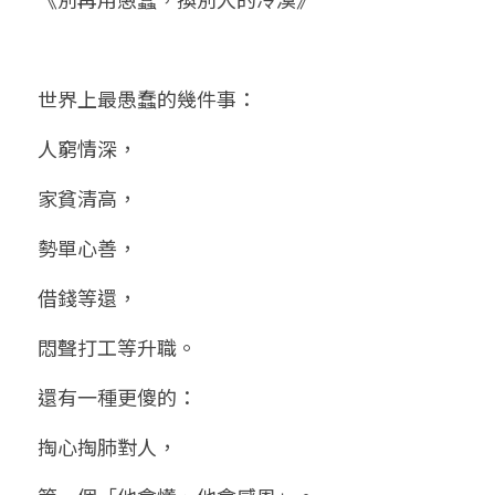
小兒命名
站長精選
陽宅視頻
八字進階班
《十神高階實戰錄》完整典藏版
與我預約
科學八字推理1
臉書生活
線上直播
八字中階班
科學八字推理PDF
世界上最愚蠢的幾件事：
科學八字推理2
批命預約
登錄
/
註冊
好書推廌
自我挑戰
八字高階班
人窮情深，
八字批命
科學八字推理3
上課預約
搜索
家貧清高，
五人實戰班
小兒命名
科學八字輕鬆學
常見問題
繁體中文
勢單心善，
五行計算初階班
輕鬆學會科學八字推理
FB粉絲頁
0938617837
繁體中文
借錢等還，
support@p8zicourse.com
五行計算高階班
悶聲打工等升職。
團隊訓練營
還有一種更傻的：
五行八字線上班
掏心掏肺對人，