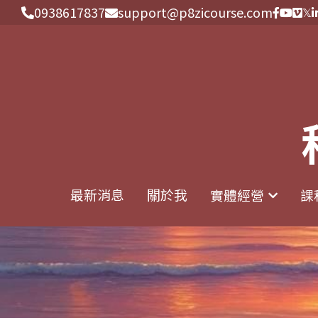
0938617837
0938617837
support@p8zicourse.com
support@p8zicourse.com
最新消息
最新消息
關於我
關於我
實體經營
實體經營
課
課