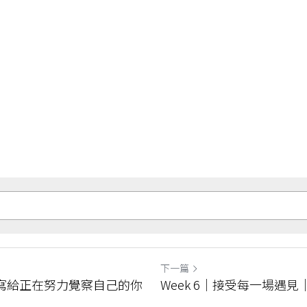
下一篇
語：寫給正在努力覺察自己的你
Week 6｜接受每一場遇見｜D