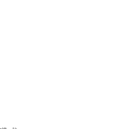
。
，
，