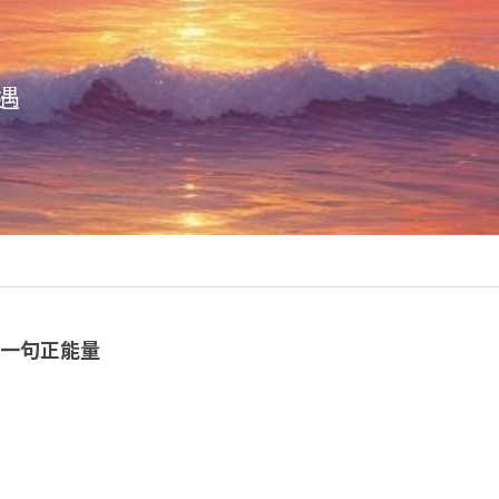
遇
日一句正能量
》
，