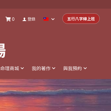
0
0
登錄
五行八字線上班
五行八字線上班
登錄
場
場
命理商城
命理商城
我的著作
我的著作
與我預約
與我預約