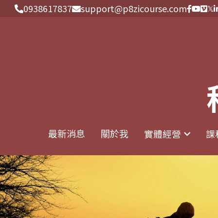
0938617837
0938617837
support@p8zicourse.com
support@p8zicourse.com
最新消息
最新消息
關於我
關於我
實體經營
實體經營
課
課