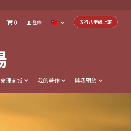
0
0
登錄
五行八字線上班
五行八字線上班
登錄
場
場
命理商城
命理商城
我的著作
我的著作
與我預約
與我預約