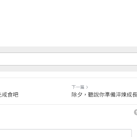
下一篇
先戒食吧
除夕，聽說你準備淬煉成