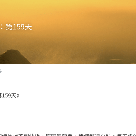
第159天
長
159天》
卻總也找不到快樂，原因很簡單，我們都很自私。每天想