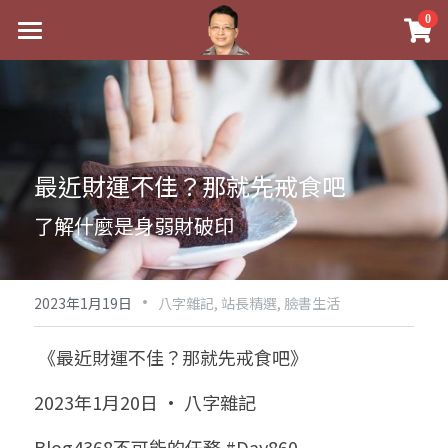
×
0
商品分類
最新消息
八字線上完整班
關於我
科學八字推理PDF
實體經營
最近財運不佳？那就先戒食吧
《十神高階實戰錄》完整典藏版
課程介紹
祖傳命理
了解什麼是身弱財破印
1美元超值PDF
手工印鑑
Blog
五行八字學
學生紅利課程
·
後天派陽宅
試閱專區
黃金會員專區
2023年1月19日
八字雜記,
站長精選,
臉書生活
團隊教練訓練營
八字雜記
線上學苑
Podcast聽書
 《最近財運不佳？那就先戒食吧》
Podcast聽書
心靈成長
團隊訓練營
命理商城
八字初階班1
2023年1月20日 · 八字雜記
八字線上批命
人氣最高
八字視頻
八字初階班2
我的著作
八字完整班
Blog4368不可能的任務 #Day860