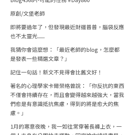
小兒命名
站長精選
陽宅視頻
八字進階班
《十神高階實戰錄》完整典藏版
與我預約
科學八字推理1
原創/文堡老師
臉書生活
線上直播
八字中階班
科學八字推理PDF
即將要過年了，但發現最近財運普普，腦袋反應
科學八字推理2
批命預約
登錄
/
註冊
也不太靈光......
好書推廌
自我挑戰
八字高階班
八字批命
科學八字推理3
上課預約
搜索
我猜你會這麼想：「最近老師的blog，怎麼都
五人實戰班
小兒命名
科學八字輕鬆學
常見問題
繁體中文
是發表一些精選文章？」
五行計算初階班
輕鬆學會科學八字推理
FB粉絲頁
0938617837
繁體中文
記住一句話！新文不見得會比舊文好！
support@p8zicourse.com
五行計算高階班
著名的心理學家卡爾榮格曾說：「你反抗的東西
不僅會持續存在，而且會變得越來越強大，當我
團隊訓練營
們愈是有意識抵抗焦慮，得到的將是愈大的焦
慮。」
五行八字線上班
1月的寒意夜晚，我一如往常穿著長褲上衣，一