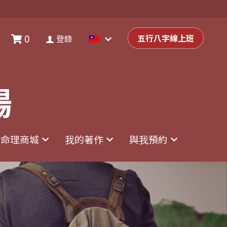
0
0
登錄
五行八字線上班
五行八字線上班
登錄
場
場
命理商城
命理商城
我的著作
我的著作
與我預約
與我預約