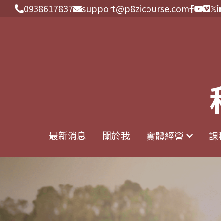
0938617837
0938617837
support@p8zicourse.com
support@p8zicourse.com
最新消息
最新消息
關於我
關於我
實體經營
實體經營
課
課