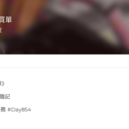
買單
較
記
單》
八字雜記
 #Day854