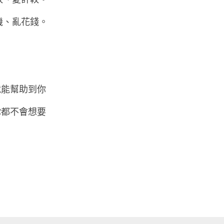
較、愛計較。
機、亂花錢。
就能幫助到你
你都不會想要