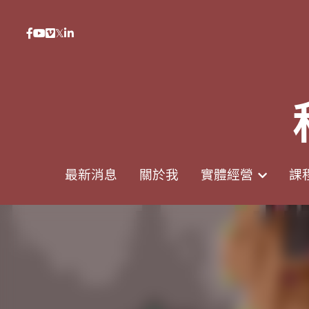
0938617837
0938617837
support@p8zicourse.com
support@p8zicourse.com
最新消息
最新消息
關於我
關於我
實體經營
實體經營
課
課