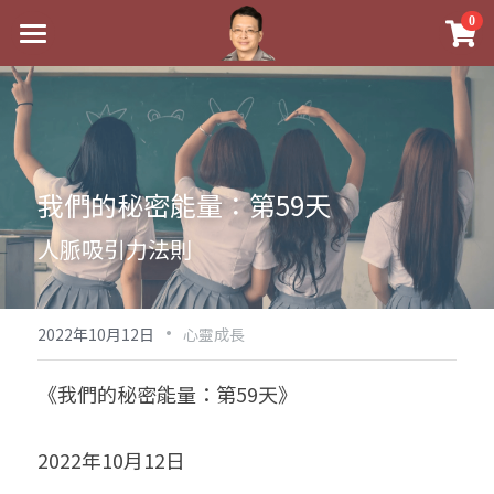
×
0
商品分類
最新消息
八字線上完整班
關於我
科學八字推理PDF
實體經營
我們的秘密能量：第59天
《十神高階實戰錄》完整典藏版
課程介紹
祖傳命理
人脈吸引力法則
1美元超值PDF
手工印鑑
Blog
五行八字學
學生紅利課程
·
後天派陽宅
試閱專區
黃金會員專區
2022年10月12日
心靈成長
團隊教練訓練營
八字雜記
線上學苑
Podcast聽書
《我們的秘密能量：第59天》
Podcast聽書
心靈成長
團隊訓練營
命理商城
八字初階班1
2022年10月12日
八字線上批命
人氣最高
八字視頻
八字初階班2
我的著作
八字完整班