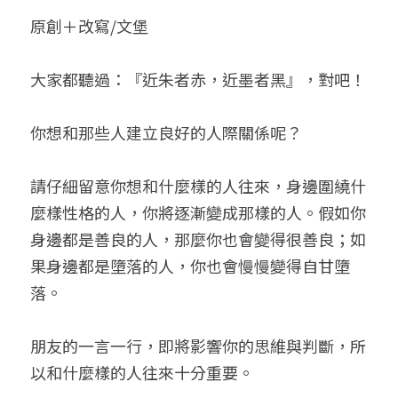
原創＋改寫/文堡
小兒命名
站長精選
陽宅視頻
八字進階班
《十神高階實戰錄》完整典藏版
與我預約
科學八字推理1
臉書生活
線上直播
八字中階班
科學八字推理PDF
大家都聽過：『近朱者赤，近墨者黑』，對吧！
科學八字推理2
批命預約
登錄
/
註冊
好書推廌
自我挑戰
八字高階班
八字批命
科學八字推理3
上課預約
搜索
你想和那些人建立良好的人際關係呢？
五人實戰班
小兒命名
科學八字輕鬆學
常見問題
繁體中文
請仔細留意你想和什麼樣的人往來，身邊圍繞什
五行計算初階班
輕鬆學會科學八字推理
FB粉絲頁
0938617837
繁體中文
麼樣性格的人，你將逐漸變成那樣的人。假如你
身邊都是善良的人，那麼你也會變得很善良；如
support@p8zicourse.com
五行計算高階班
果身邊都是墮落的人，你也會慢慢變得自甘墮
團隊訓練營
落。
五行八字線上班
朋友的一言一行，即將影響你的思維與判斷，所
以和什麼樣的人往來十分重要。