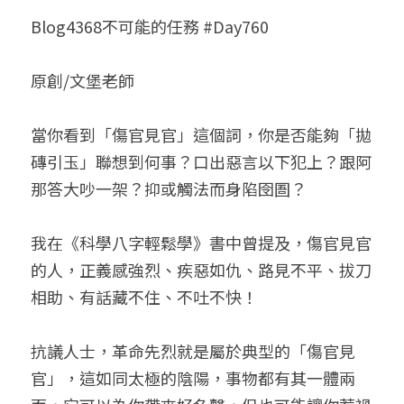
Blog4368不可能的任務 #Day760
小兒命名
站長精選
陽宅視頻
八字進階班
《十神高階實戰錄》完整典藏版
與我預約
科學八字推理1
臉書生活
線上直播
八字中階班
科學八字推理PDF
原創/文堡老師
科學八字推理2
批命預約
登錄
/
註冊
好書推廌
自我挑戰
八字高階班
八字批命
科學八字推理3
上課預約
搜索
當你看到「傷官見官」這個詞，你是否能夠「拋
磚引玉」聯想到何事？口出惡言以下犯上？跟阿
五人實戰班
小兒命名
科學八字輕鬆學
常見問題
繁體中文
那答大吵一架？抑或觸法而身陷囹圄？
五行計算初階班
輕鬆學會科學八字推理
FB粉絲頁
0938617837
繁體中文
我在《科學八字輕鬆學》書中曾提及，傷官見官
support@p8zicourse.com
五行計算高階班
的人，正義感強烈、疾惡如仇、路見不平、拔刀
團隊訓練營
相助、有話藏不住、不吐不快！
五行八字線上班
抗議人士，革命先烈就是屬於典型的「傷官見
官」，這如同太極的陰陽，事物都有其一體兩