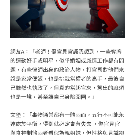
網友A：「老師！傷官見官讓我想到，一些奪牌
的運動好手或明星，似乎婚姻或感情工作都有問
題，有些律師出身的政治人物，打官司對他們來
說是家常便飯，也是挑戰當權者的高手，最後自
己雖然也執政了，但真的當起官來，惹出的麻煩
也是一堆，甚至讓自己身陷囹圄。」
文堡：「事物通常都有一體兩面，五行不可能永
遠處於平衡，得到就必定會有失去 ，傷官見官
與食神制煞兩者看似為親姐妹，但性格與見識卻