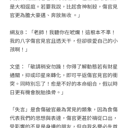
是大相逕庭。若要我說，比起食神制殺，傷官見
官更為膽大豪邁、奔放無收 。」
網友B：「老師！我聽你在唬爛！這根本不準！
我的八字傷官見官且透天干，但卻很愛自己的小
孩啊！」
文堡：「敬請稍安勿躁！你得了解動態若有財星
通關，抑或印星來轉化，即可平返傷官見官的衝
突。同時別忘了！愈是不好的本命組合，假以時
日更有機會脫胎換骨。」
「失言」是食傷破官最為常見的類象，因為食傷
代表我們的思想與表達，傷官更甚於禍從口出，
受影響的不見是身邊的朋友，但自我名譽必先首