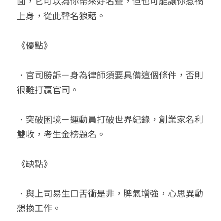
面，它可以為你帶來好名聲，但也可能讓你惹禍
上身，從此聲名狼藉。
《優點》
．官司勝訴－身為律師須要具備這個條件，否則
很難打贏官司。
．突破困境－運動員打破世界紀錄，創業家名利
雙收，考生金榜題名。
《缺點》
．與上司易生口舌衝是非，脾氣增強，心思異動
想換工作。