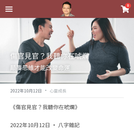
×
0
商品分類
最新消息
八字線上完整班
關於我
科學八字推理PDF
實體經營
傷官見官？我聽你在唬爛
《十神高階實戰錄》完整典藏版
課程介紹
祖傳命理
顛覆思維才能改變命運
1美元超值PDF
手工印鑑
Blog
五行八字學
學生紅利課程
·
後天派陽宅
試閱專區
黃金會員專區
2022年10月12日
心靈成長
團隊教練訓練營
八字雜記
線上學苑
Podcast聽書
《傷官見官？我聽你在唬爛》
Podcast聽書
心靈成長
團隊訓練營
命理商城
八字初階班1
2022年10月12日 · 八字雜記
八字線上批命
人氣最高
八字視頻
八字初階班2
我的著作
八字完整班