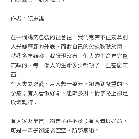
小兒命名
站長精選
陽宅視頻
八字進階班
《十神高階實戰錄》完整典藏版
與我預約
科學八字推理1
作者：張忠謀
臉書生活
線上直播
八字中階班
科學八字推理PDF
科學八字推理2
批命預約
登錄
/
註冊
在一個講究包裝的社會裡，我們常禁不住羨慕別
好書推廌
自我挑戰
八字高階班
八字批命
科學八字推理3
上課預約
搜索
人光鮮華麗的外表，而對自己的欠缺耿耿於懷。
就我多年觀察，我發現沒有一個人的生命是完整
五人實戰班
小兒命名
科學八字輕鬆學
常見問題
繁體中文
無缺的，每一個人的生命多少都缺了一些甚麼東
五行計算初階班
輕鬆學會科學八字推理
FB粉絲頁
0938617837
繁體中文
西。
有人夫妻恩愛、月入數十萬元，卻遇到嚴重的不
support@p8zicourse.com
五行計算高階班
孕症；有人看似好命、能幹多財，情字路上卻是
團隊訓練營
坎坷難行；
五行八字線上班
有人家財萬貫，卻是子孫不孝；有人看似好命，
可是一輩子卻腦袋空空，所學無術。