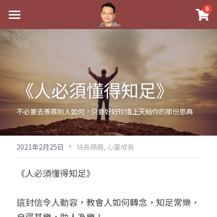
×
0
商品分類
最新消息
八字線上完整班
關於我
科學八字推理PDF
實體經營
《人必須懂得知足》
《十神高階實戰錄》完整典藏版
課程介紹
祖傳命理
不必要去羨慕別人如何，只要好好珍惜上天給你的那份恩典
1美元超值PDF
手工印鑑
Blog
五行八字學
學生紅利課程
·
後天派陽宅
試閱專區
黃金會員專區
2021年2月25日
站長精選,
心靈成長
團隊教練訓練營
八字雜記
線上學苑
Podcast聽書
《人必須懂得知足》
Podcast聽書
心靈成長
團隊訓練營
命理商城
八字初階班1
這封信令人動容，教會人如何轉念，知足常樂，
八字線上批命
人氣最高
八字視頻
八字初階班2
我的著作
八字完整班
自得其樂，助人為樂！