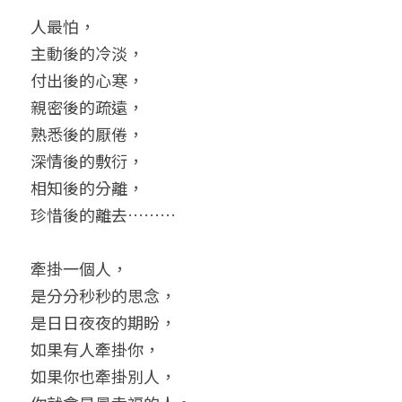
人最怕，
小兒命名
站長精選
陽宅視頻
八字進階班
《十神高階實戰錄》完整典藏版
與我預約
科學八字推理1
主動後的冷淡，
臉書生活
線上直播
八字中階班
科學八字推理PDF
付出後的心寒，
科學八字推理2
批命預約
登錄
/
註冊
親密後的疏遠，
好書推廌
自我挑戰
八字高階班
八字批命
科學八字推理3
上課預約
搜索
熟悉後的厭倦，
深情後的敷衍，
五人實戰班
小兒命名
科學八字輕鬆學
常見問題
繁體中文
相知後的分離，
五行計算初階班
輕鬆學會科學八字推理
FB粉絲頁
0938617837
繁體中文
珍惜後的離去………
support@p8zicourse.com
五行計算高階班
牽掛一個人，
團隊訓練營
是分分秒秒的思念，
是日日夜夜的期盼，
五行八字線上班
如果有人牽掛你，
如果你也牽掛別人，