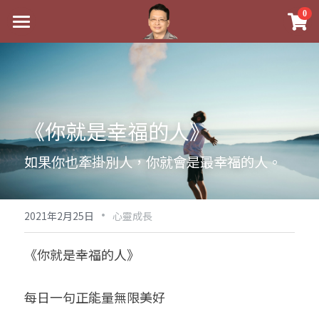
×
0
商品分類
最新消息
八字線上完整班
關於我
科學八字推理PDF
實體經營
《你就是幸福的人》
《十神高階實戰錄》完整典藏版
課程介紹
祖傳命理
如果你也牽掛別人，你就會是最幸福的人。
1美元超值PDF
手工印鑑
Blog
五行八字學
學生紅利課程
·
後天派陽宅
試閱專區
黃金會員專區
2021年2月25日
心靈成長
團隊教練訓練營
八字雜記
線上學苑
Podcast聽書
《你就是幸福的人》
Podcast聽書
心靈成長
團隊訓練營
命理商城
八字初階班1
每日一句正能量無限美好
八字線上批命
人氣最高
八字視頻
八字初階班2
我的著作
八字完整班