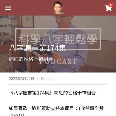
×
0
商品分類
最新消息
八字線上完整班
關於我
科學八字推理PDF
實體經營
八字聽書第174集
《十神高階實戰錄》完整典藏版
課程介紹
祖傳命理
網紅的性格十神組合
1美元超值PDF
手工印鑑
Blog
五行八字學
學生紅利課程
·
後天派陽宅
試閱專區
黃金會員專區
2022年3月22日
Podcast
團隊教練訓練營
八字雜記
線上學苑
Podcast聽書
《八字聽書第174集》網紅的性格十神組合
Podcast聽書
心靈成長
團隊訓練營
命理商城
八字初階班1
如果喜歡，歡迎贊助支持本節目：(收益將全數
八字線上批命
人氣最高
八字視頻
八字初階班2
我的著作
八字完整班
捐公益)