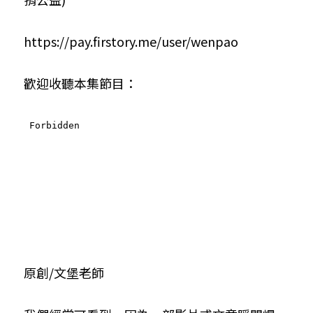
小兒命名
站長精選
陽宅視頻
八字進階班
《十神高階實戰錄》完整典藏版
與我預約
科學八字推理1
https://pay.firstory.me/user/wenpao
臉書生活
線上直播
八字中階班
科學八字推理PDF
科學八字推理2
批命預約
登錄
/
註冊
歡迎收聽本集節目：
好書推廌
自我挑戰
八字高階班
八字批命
科學八字推理3
上課預約
搜索
五人實戰班
小兒命名
科學八字輕鬆學
常見問題
繁體中文
五行計算初階班
輕鬆學會科學八字推理
FB粉絲頁
0938617837
繁體中文
support@p8zicourse.com
五行計算高階班
團隊訓練營
五行八字線上班
原創/文堡老師