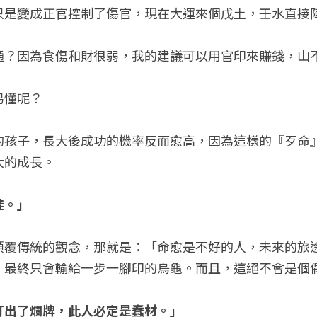
只是變成正官控制了傷官，現在大運來個戊土，壬水直接
通？因為食傷和財很弱，我的建議可以用官印來賺錢，山
易懂呢？
的孩子，長大後成功的機率反而愈高，因為這樣的『歹命
大的成長。
佳。」
顛覆傳統的觀念，那就是：「命愈是不好的人，未來的旅
最終只會輸給一步一腳印的烏龜。而且，這絕不會是個偶然..
打出了爛牌，此人必定是蠢材。」