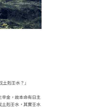
戊土剋壬水？」
主辛金，故本命有日主
戊土剋壬水，其實壬水