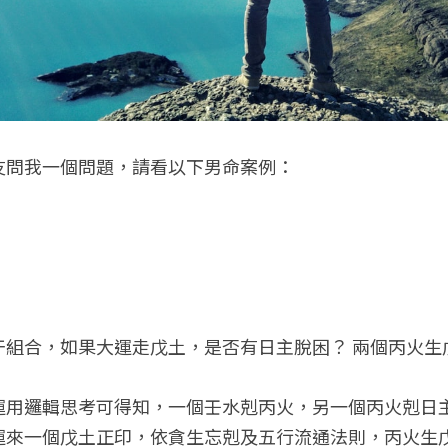
友問我一個問題，請看以下男命案例：
干組合，如果大運走戊土，是否有日主脫困？ 兩個丙火生
運用邏輯思考可得知，一個壬水剋丙火，另一個丙火剋日
運來一個戊土正印，依貪生忘剋及五行流通法則，丙火生