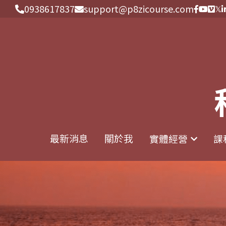
0938617837
0938617837
support@p8zicourse.com
support@p8zicourse.com
最新消息
最新消息
關於我
關於我
實體經營
實體經營
課
課