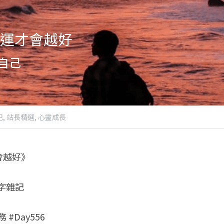
運才會越好
自己
,
站長精選,
心靈成長
會越好》
八字雜記
 #Day556