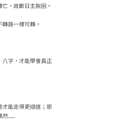
陣亡，故斷日主脫困。
不轉路一樣可轉。
』八字，才能學會真正
途才能走得更順遂；那
....