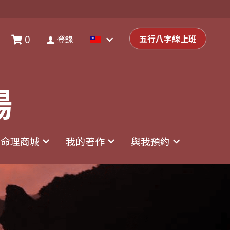
0
0
登錄
五行八字線上班
五行八字線上班
登錄
場
場
命理商城
命理商城
我的著作
我的著作
與我預約
與我預約