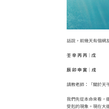
話說，前幾天有個網
壬 辛 丙 丙｜戊
辰 卯 申 寅｜戌
請教老師：「關於天
我們先從本命來看，
受剋的現象。現在大