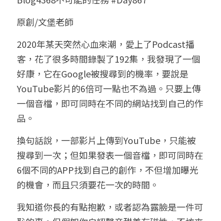
小兒命名
站長精選
陽宅視頻
八字進階班
《十神高階實戰錄》完整典藏版
與我預約
科學八字推理1
原創/文堡老師
臉書生活
線上直播
八字中階班
科學八字推理PDF
2020年某天突然心血來潮，愛上了Podcast播
科學八字推理2
批命預約
登錄
/
註冊
客，花了很多時間錄製了192集，我發現了一個
好書推廌
自我挑戰
八字高階班
八字批命
科學八字推理3
上課預約
搜索
好康，它在Google被搜尋到的機率，要說是
YouTube影片的6倍可一點也不為過。只要上傳
五人實戰班
小兒命名
科學八字輕鬆學
常見問題
繁體中文
一個音檔，即可同時在不同的網站找到自己的作
五行計算初階班
輕鬆學會科學八字推理
FB粉絲頁
0938617837
繁體中文
品。
support@p8zicourse.com
五行計算高階班
換句話說，一部影片上傳到YouTube，只能被
搜尋到一次；但如果發表一個音檔，即可同時在
團隊訓練營
6個不同的APP找到自己的創作，不但增加曝光
的機會，而且只須要花一次的時間。
五行八字線上班
我知道你長的有點抱歉，或者認為露臉是一件可