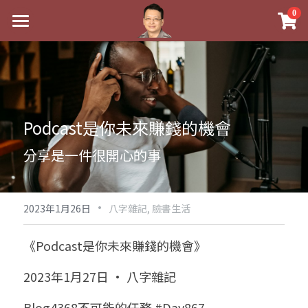
×
0
商品分類
最新消息
八字線上完整班
關於我
科學八字推理PDF
實體經營
Podcast是你未來賺錢的機會
《十神高階實戰錄》完整典藏版
課程介紹
祖傳命理
分享是一件很開心的事
1美元超值PDF
手工印鑑
Blog
五行八字學
學生紅利課程
·
後天派陽宅
試閱專區
黃金會員專區
2023年1月26日
八字雜記,
臉書生活
團隊教練訓練營
八字雜記
線上學苑
Podcast聽書
《Podcast是你未來賺錢的機會》
Podcast聽書
心靈成長
團隊訓練營
命理商城
八字初階班1
2023年1月27日 · 八字雜記
八字線上批命
人氣最高
八字視頻
八字初階班2
我的著作
八字完整班
Blog4368不可能的任務 #Day867