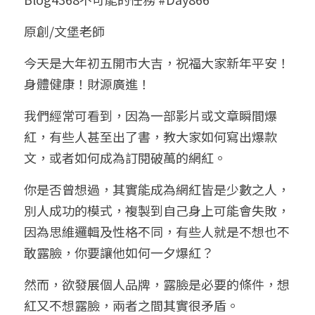
小兒命名
站長精選
陽宅視頻
八字進階班
《十神高階實戰錄》完整典藏版
與我預約
科學八字推理1
原創/文堡老師
臉書生活
線上直播
八字中階班
科學八字推理PDF
今天是大年初五開市大吉，祝福大家新年平安！
科學八字推理2
批命預約
登錄
/
註冊
身體健康！財源廣進！
好書推廌
自我挑戰
八字高階班
八字批命
科學八字推理3
上課預約
搜索
我們經常可看到，因為一部影片或文章瞬間爆
五人實戰班
小兒命名
科學八字輕鬆學
常見問題
繁體中文
紅，有些人甚至出了書，教大家如何寫出爆款
文，或者如何成為訂閱破萬的網紅。
五行計算初階班
輕鬆學會科學八字推理
FB粉絲頁
0938617837
繁體中文
你是否曾想過，其實能成為網紅皆是少數之人，
support@p8zicourse.com
五行計算高階班
別人成功的模式，複製到自己身上可能會失敗，
團隊訓練營
因為思維邏輯及性格不同，有些人就是不想也不
敢露臉，你要讓他如何一夕爆紅？
五行八字線上班
然而，欲發展個人品牌，露臉是必要的條件，想
紅又不想露臉，兩者之間其實很矛盾。