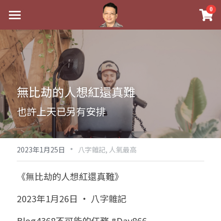
×
0
商品分類
最新消息
八字線上完整班
關於我
科學八字推理PDF
實體經營
無比劫的人想紅還真難
《十神高階實戰錄》完整典藏版
課程介紹
祖傳命理
也許上天已另有安排
1美元超值PDF
手工印鑑
Blog
五行八字學
學生紅利課程
·
後天派陽宅
試閱專區
黃金會員專區
2023年1月25日
八字雜記,
人氣最高
團隊教練訓練營
八字雜記
線上學苑
Podcast聽書
《無比劫的人想紅還真難》
Podcast聽書
心靈成長
團隊訓練營
命理商城
八字初階班1
2023年1月26日 · 八字雜記
八字線上批命
人氣最高
八字視頻
八字初階班2
我的著作
八字完整班
Blog4368不可能的任務 #Day866