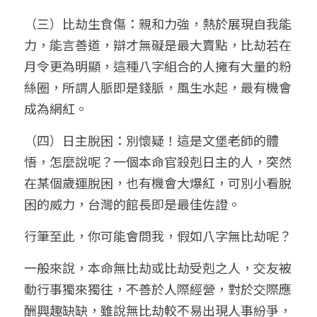
（三）比劫生食傷：親和力強，熱於展現自我能
力，能言善道，辯才無礙是最大賣點，比劫若在
月令更為明顯，這種八字組合的人擁有大量的粉
絲圈，所謂人脈即是錢脈，風生水起，最有機會
成為網紅。
（四）日主脫困：別懷疑！這是文堡老師的體
悟，怎麼說呢？一個本命官殺剋日主的人，突然
在某個歲運脫困，也有機會大爆紅，可別小看脫
困的威力，台灣的館長即是最佳佐證。
行筆至此，你可能會問我，假如八字無比劫呢？
一般來說，本命無比劫或比劫受剋之人，交友被
動行事獨來獨往，不善於人際經營，對於交際應
酬興趣缺缺，雖說無比劫較不易出現人事紛爭，