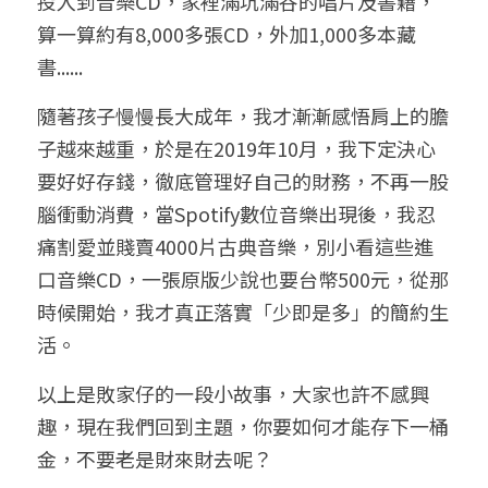
投入到音樂CD，家裡滿坑滿谷的唱片及書籍，
算一算約有8,000多張CD，外加1,000多本藏
書......
隨著孩子慢慢長大成年，我才漸漸感悟肩上的膽
子越來越重，於是在2019年10月，我下定決心
要好好存錢，徹底管理好自己的財務，不再一股
腦衝動消費，當Spotify數位音樂出現後，我忍
痛割愛並賤賣4000片古典音樂，別小看這些進
口音樂CD，一張原版少說也要台幣500元，從那
時候開始，我才真正落實「少即是多」的簡約生
活。
以上是敗家仔的一段小故事，大家也許不感興
趣，現在我們回到主題，你要如何才能存下一桶
金，不要老是財來財去呢？