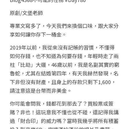
小兒命名
站長精選
陽宅視頻
八字進階班
《十神高階實戰錄》完整典藏版
與我預約
科學八字推理1
原創/文堡老師
臉書生活
線上直播
八字中階班
科學八字推理PDF
專業文寫多了，今天我們來換個口味，跟大家分
科學八字推理2
批命預約
登錄
/
註冊
享如何讓你存下一桶金。
好書推廌
自我挑戰
八字高階班
八字批命
科學八字推理3
上課預約
搜索
2019年以前，我從來沒有記帳的習慣，不懂得
五人實戰班
小兒命名
科學八字輕鬆學
常見問題
繁體中文
如何存錢，也不知道為何要存錢，年輕時走了兩
柱「比劫」大運，46歲以前，我是名副其實的窮
五行計算初階班
輕鬆學會科學八字推理
FB粉絲頁
0938617837
繁體中文
魯蛇，尤其在結婚第四年，有天我赫然發現，名
support@p8zicourse.com
五行計算高階班
下非但沒有財產，且身上的存款只剩下1,600，
請注意這是台幣而非美金。
團隊訓練營
你可能會問我，錢都花到那去了？買股票或簽
五行八字線上班
賭？非也！這玩意我不懂也從不碰，還記得我講
過「財合印」的威力嗎？當時我幾乎將所有積蓄