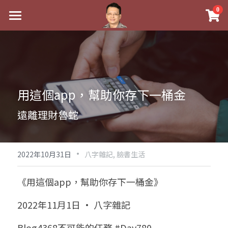
×
0
商品分類
最新消息
八字線上完整班
關於我
科學八字推理PDF
實體經營
用這個app，幫助你存下一桶金
《十神高階實戰錄》完整典藏版
課程介紹
祖傳命理
遠離理財魯蛇
1美元超值PDF
手工印鑑
Blog
五行八字學
學生紅利課程
·
後天派陽宅
試閱專區
黃金會員專區
2022年10月31日
八字雜記,
臉書生活
團隊教練訓練營
八字雜記
線上學苑
Podcast聽書
《用這個app，幫助你存下一桶金》
Podcast聽書
心靈成長
團隊訓練營
命理商城
八字初階班1
2022年11月1日 · 八字雜記
八字線上批命
人氣最高
八字視頻
八字初階班2
我的著作
八字完整班
Blog4368不可能的任務 #Day780