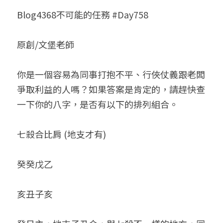
Blog4368不可能的任務 #Day758
小兒命名
站長精選
陽宅視頻
八字進階班
《十神高階實戰錄》完整典藏版
與我預約
科學八字推理1
臉書生活
線上直播
八字中階班
科學八字推理PDF
原創/文堡老師
科學八字推理2
批命預約
登錄
/
註冊
好書推廌
自我挑戰
八字高階班
八字批命
科學八字推理3
上課預約
搜索
你是一個容易為同事打抱不平、行俠仗義跟老闆
爭取利益的人嗎？如果答案是肯定的，請趕快查
五人實戰班
小兒命名
科學八字輕鬆學
常見問題
繁體中文
一下你的八字，是否有以下的排列組合。
五行計算初階班
輕鬆學會科學八字推理
FB粉絲頁
0938617837
繁體中文
七殺合比肩 (地支才有)
support@p8zicourse.com
五行計算高階班
團隊訓練營
癸癸戊乙
五行八字線上班
亥丑子亥