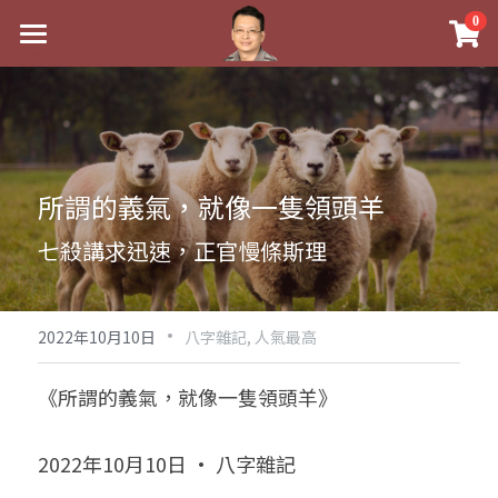
×
0
商品分類
最新消息
八字線上完整班
關於我
科學八字推理PDF
實體經營
所謂的義氣，就像一隻領頭羊
《十神高階實戰錄》完整典藏版
課程介紹
祖傳命理
七殺講求迅速，正官慢條斯理
1美元超值PDF
手工印鑑
Blog
五行八字學
學生紅利課程
·
後天派陽宅
試閱專區
黃金會員專區
2022年10月10日
八字雜記,
人氣最高
團隊教練訓練營
八字雜記
線上學苑
Podcast聽書
《所謂的義氣，就像一隻領頭羊》
Podcast聽書
心靈成長
團隊訓練營
命理商城
八字初階班1
2022年10月10日 · 八字雜記
八字線上批命
人氣最高
八字視頻
八字初階班2
我的著作
八字完整班