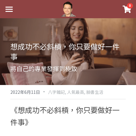
×
0
商品分類
最新消息
八字線上完整班
關於我
想成功不必斜槓，你只要做好一件
科學八字推理PDF
實體經營
事
《十神高階實戰錄》完整典藏版
課程介紹
祖傳命理
將自己的專業發揮到極致
1美元超值PDF
手工印鑑
Blog
五行八字學
學生紅利課程
·
後天派陽宅
試閱專區
黃金會員專區
2022年6月11日
八字雜記,
人氣最高,
臉書生活
團隊教練訓練營
八字雜記
線上學苑
Podcast聽書
《想成功不必斜槓，你只要做好一
Podcast聽書
心靈成長
團隊訓練營
件事》
命理商城
八字初階班1
八字線上批命
人氣最高
八字視頻
八字初階班2
我的著作
八字完整班