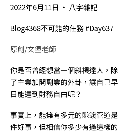
2022年6月11日 · 八字雜記
小兒命名
站長精選
陽宅視頻
八字進階班
《十神高階實戰錄》完整典藏版
與我預約
科學八字推理1
臉書生活
線上直播
八字中階班
科學八字推理PDF
Blog4368不可能的任務 #Day637
科學八字推理2
批命預約
登錄
/
註冊
好書推廌
自我挑戰
八字高階班
八字批命
科學八字推理3
上課預約
搜索
原創/文堡老師
五人實戰班
小兒命名
科學八字輕鬆學
常見問題
繁體中文
五行計算初階班
輕鬆學會科學八字推理
FB粉絲頁
你是否曾經想當一個斜槓達人，除
0938617837
繁體中文
了主業加開副業的外卦，讓自己早
support@p8zicourse.com
五行計算高階班
日能達到財務自由呢？
團隊訓練營
事實上，能擁有多元的賺錢管道是
五行八字線上班
件好事，但相信你多少有過這樣的