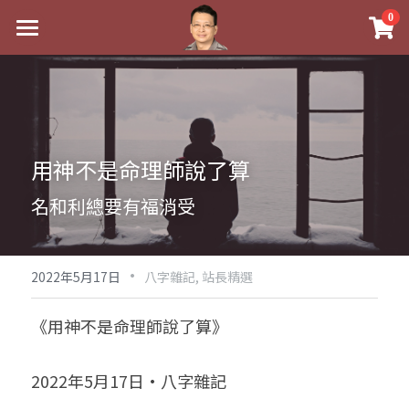
×
0
商品分類
最新消息
八字線上完整班
關於我
科學八字推理PDF
實體經營
用神不是命理師說了算
《十神高階實戰錄》完整典藏版
課程介紹
祖傳命理
名和利總要有福消受
1美元超值PDF
手工印鑑
Blog
五行八字學
學生紅利課程
·
後天派陽宅
試閱專區
黃金會員專區
2022年5月17日
八字雜記,
站長精選
團隊教練訓練營
八字雜記
線上學苑
Podcast聽書
《用神不是命理師說了算》
Podcast聽書
心靈成長
團隊訓練營
命理商城
八字初階班1
2022年5月17日·八字雜記
八字線上批命
人氣最高
八字視頻
八字初階班2
我的著作
八字完整班