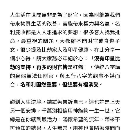
人生活在世間無非是為了財官，因為財能為我們
帶來物質生活的改善，官能帶來權力與名氣，名
利雙收都是人人想追求的夢想，很多客人找我批
命，最重視的問題，大都離不開財官或食傷子
女，很少提及比劫家人及印星健康。在此分享一
個小心得，請大家務必牢記於心：「
沒有印星比
劫的支持，再多的財官皆是枉然
」，傳統八字講
的身弱無法任財官，與五行八字的觀念不謀而
合，
名和利固然重要，但總要有福消受。
碰到人生逆境，請試著告訴自己，這也許是上天
另一個安排，千萬別相信用神能夠一生一世，它
總是在你感到最活力，滿懷希望的流年，帶來不
可預知的結果，人生無常，用神也會隨著時間而