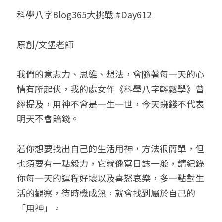
科學八字Blog365大挑戰 #Day612
小兒命名
站長精選
陽宅視頻
八字進階班
《十神高階實戰錄》完整典藏版
與我預約
科學八字推理1
臉書生活
線上直播
八字中階班
科學八字推理PDF
原創/文堡老師
科學八字推理2
批命預約
登錄
/
註冊
好書推廌
自我挑戰
八字高階班
八字批命
科學八字推理3
上課預約
搜索
我們的意志力、思維、想法，會隨著每一天的心
情有所起伏，我的處女作《科學八字輕鬆學》曾
五人實戰班
小兒命名
科學八字輕鬆學
常見問題
繁體中文
經提及，用神不會是一生一世，今天賺錢不代表
五行計算初階班
輕鬆學會科學八字推理
FB粉絲頁
0938617837
繁體中文
明天不會賠錢。
support@p8zicourse.com
五行計算高階班
若你想要找出自己的生活用神，方法很簡單，但
團隊訓練營
也須要有一點毅力，它就像寫日誌一般，請紀錄
你每一天的運程好壞以及喜怒哀樂，多一點對生
五行八字線上班
活的觀察，待時機成熟，就會找到屬於自己的
「用神」。