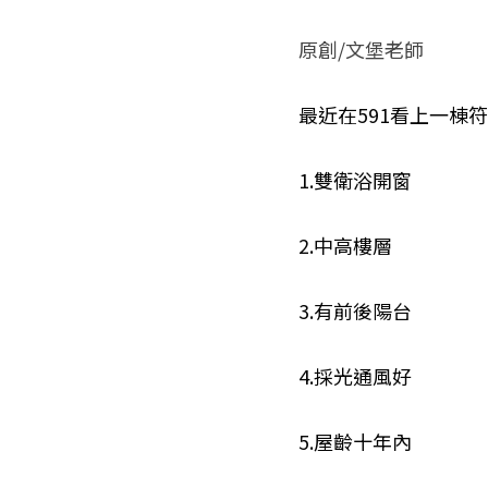
原創/文堡老師
最近在591看上一棟
1.雙衛浴開窗
2.中高樓層
3.有前後陽台
4.採光通風好
5.屋齡十年內