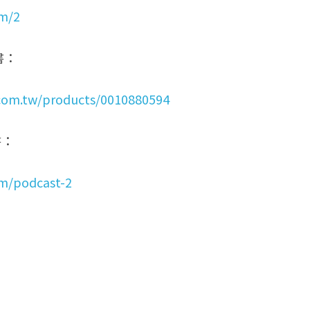
om/2
書：
com.tw/products/0010880594
書：
om/podcast-2