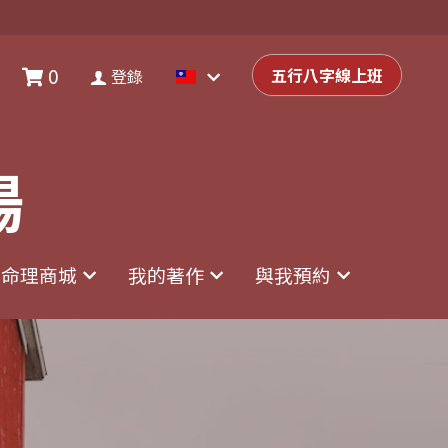
0
0
登錄
五行八字線上班
五行八字線上班
登錄
場
場
命理商城
命理商城
我的著作
我的著作
與我預約
與我預約