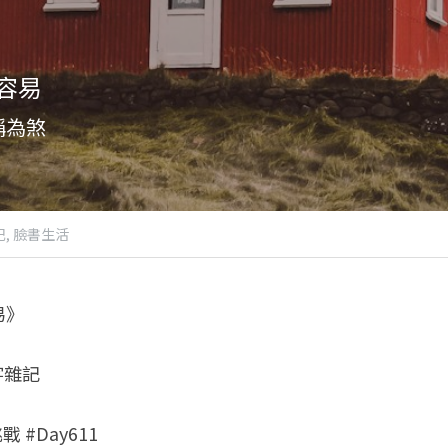
容易
稱為煞
,
臉書生活
易》
字雜記
 #Day611