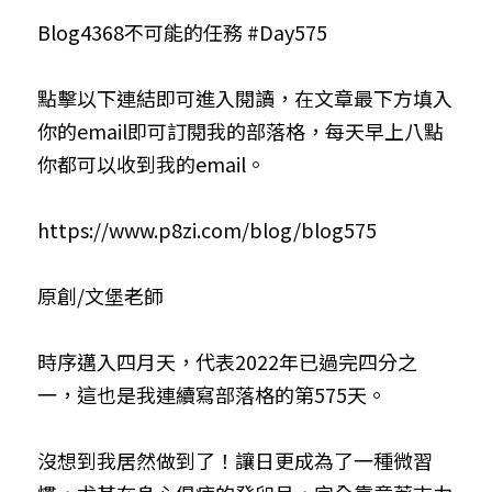
Blog4368不可能的任務 #Day575
小兒命名
站長精選
陽宅視頻
八字進階班
《十神高階實戰錄》完整典藏版
與我預約
科學八字推理1
臉書生活
線上直播
八字中階班
科學八字推理PDF
點擊以下連結即可進入閱讀，在文章最下方填入
科學八字推理2
批命預約
登錄
/
註冊
你的email即可訂閱我的部落格，每天早上八點
好書推廌
自我挑戰
八字高階班
八字批命
科學八字推理3
上課預約
搜索
你都可以收到我的email。
五人實戰班
小兒命名
科學八字輕鬆學
常見問題
繁體中文
https://www.p8zi.com/blog/blog575
五行計算初階班
輕鬆學會科學八字推理
FB粉絲頁
0938617837
繁體中文
原創/文堡老師
support@p8zicourse.com
五行計算高階班
團隊訓練營
時序邁入四月天，代表2022年已過完四分之
一，這也是我連續寫部落格的第575天。
五行八字線上班
沒想到我居然做到了！讓日更成為了一種微習