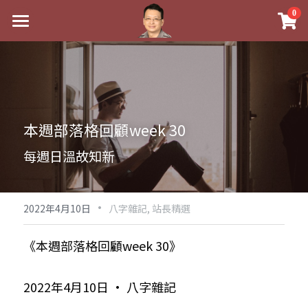
×
0
商品分類
最新消息
八字線上完整班
關於我
科學八字推理PDF
實體經營
本週部落格回顧week 30
《十神高階實戰錄》完整典藏版
課程介紹
祖傳命理
每週日溫故知新
1美元超值PDF
手工印鑑
Blog
五行八字學
學生紅利課程
·
後天派陽宅
試閱專區
黃金會員專區
2022年4月10日
八字雜記,
站長精選
團隊教練訓練營
八字雜記
線上學苑
Podcast聽書
《本週部落格回顧week 30》
Podcast聽書
心靈成長
團隊訓練營
命理商城
八字初階班1
2022年4月10日 · 八字雜記
八字線上批命
人氣最高
八字視頻
八字初階班2
我的著作
八字完整班