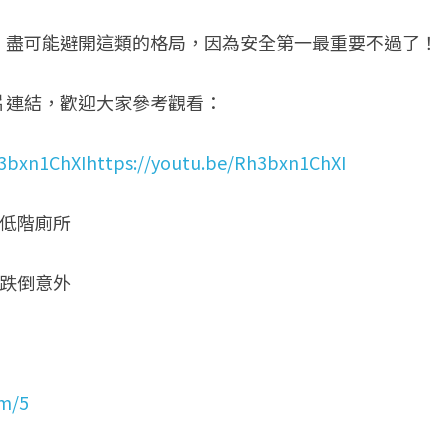
，盡可能避開這類的格局，因為安全第一最重要不過了！
片連結，歡迎大家參考觀看：
h3bxn1ChXIhttps://youtu.be/Rh3bxn1ChXI
的低階廁所
現跌倒意外
om/5