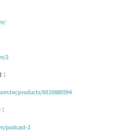
om/
om/2
書：
com.tw/products/0010880594
書：
om/podcast-2