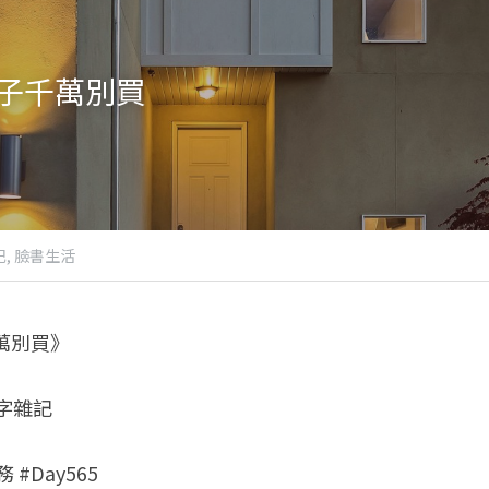
子千萬別買
,
臉書生活
萬別買》
八字雜記
 #Day565