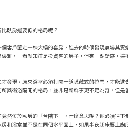
所比臥房還要低的格局呢？
一個客戶鑒定一棟大樓的套房，進去的時候發現氣場其實
尚優雅，一看就知道是投資客的房子，但有一點疑惑，這
主才發現，原來浴室必須打開一道隱藏式的拉門，才能進
廁所與衛浴隔開的格局，並非是新鮮事更不足為奇，但是
室竟然位於臥房的「台階下」，什麼意思呢？你必須往下
臥房和浴室並不是在同個水平面上，如果半夜起床要上廁