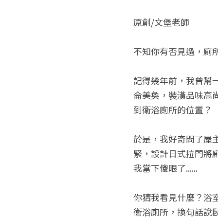
原創/文堡老師
不知你有否見過，廁
記得幾年前，我曾幫
侖美奐，裝潢品味高
到衛浴廁所的位置？
於是，我好奇問了屋
緊，設計日式拉門將
我當下傻眼了......
你猜我看見什麼？浴
衛浴廁所，換句話說