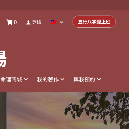
0
0
登錄
五行八字線上班
五行八字線上班
登錄
場
場
命理商城
命理商城
我的著作
我的著作
與我預約
與我預約