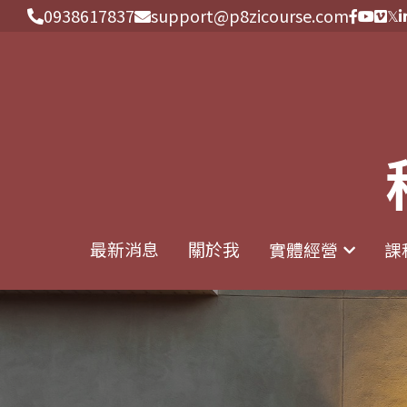
0938617837
0938617837
support@p8zicourse.com
support@p8zicourse.com
最新消息
最新消息
關於我
關於我
實體經營
實體經營
課
課