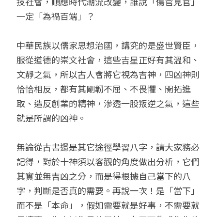
技社會，順應時代潮流改變，誰說「傷官見官」
一定「為禍百端」？

中華民族以儒家思想治國，講究的是盛世賢臣，
服從道德的崇文社會，這些吉星正好有其溫和、
文靜之氣，所以古人會將它視為吉神，四凶神則
恰恰相反，都有其剛韌不屈、不畏懼、開拓進
取、造反創業的精神，滲透一股叛逆之氣，這些
就是所謂的凶神。

無論從古書還是其它途徑學習八字，請大家務必
記得，對於十神須以客觀的角度做出分析，它們
其實並無吉凶之分，而是得根據自己當下的八
字，判斷是否真的需要。再說一次！是「當下」
而不是「本命」，假如需要就是好事，不需要就