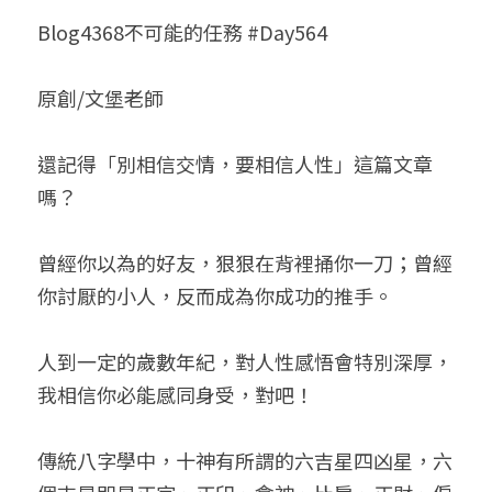
Blog4368不可能的任務 #Day564
小兒命名
站長精選
陽宅視頻
八字進階班
《十神高階實戰錄》完整典藏版
與我預約
科學八字推理1
臉書生活
線上直播
八字中階班
科學八字推理PDF
原創/文堡老師
科學八字推理2
批命預約
登錄
/
註冊
好書推廌
自我挑戰
八字高階班
八字批命
科學八字推理3
上課預約
搜索
還記得「別相信交情，要相信人性」這篇文章
嗎？

五人實戰班
小兒命名
科學八字輕鬆學
常見問題
繁體中文
五行計算初階班
輕鬆學會科學八字推理
FB粉絲頁
0938617837
繁體中文
曾經你以為的好友，狠狠在背裡捅你一刀；曾經
你討厭的小人，反而成為你成功的推手。

support@p8zicourse.com
五行計算高階班
團隊訓練營
人到一定的歲數年紀，對人性感悟會特別深厚，
我相信你必能感同身受，對吧！

五行八字線上班
傳統八字學中，十神有所謂的六吉星四凶星，六