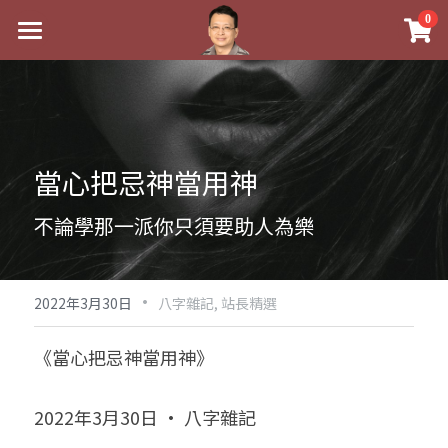
×
0
商品分類
最新消息
八字線上完整班
關於我
科學八字推理PDF
實體經營
當心把忌神當用神
《十神高階實戰錄》完整典藏版
課程介紹
祖傳命理
不論學那一派你只須要助人為樂
1美元超值PDF
手工印鑑
Blog
五行八字學
學生紅利課程
·
後天派陽宅
試閱專區
黃金會員專區
2022年3月30日
八字雜記,
站長精選
團隊教練訓練營
八字雜記
線上學苑
Podcast聽書
《當心把忌神當用神》
Podcast聽書
心靈成長
團隊訓練營
命理商城
八字初階班1
2022年3月30日 · 八字雜記
八字線上批命
人氣最高
八字視頻
八字初階班2
我的著作
八字完整班