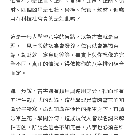
個吉星即是正官、正印、食神、比肩、正財、偏
財。四個凶星是七殺、梟神、傷官、劫財，但應
用在科技社會真的是如此嗎？

這是一般人學習八字的盲點，以為古書就是真
理，一見七殺就認為會發兇，傷官就會為禍百
端，劫財就一定奪財等等，事實上與你想像的完
全不同，真正的情況，得依據你的八字排列組合
而定。

進一步說，古書還有順用與逆用之分，裡面也有
五行生剋方式的理論，這些學理是當時當官的知
識分子所寫，命理知識在他們的揮筆之下，可謂
妙筆生花、學問淵博，造成現代人皆以名詞來解
釋吉凶，所謂盡信書不如無書，八字也必須在科