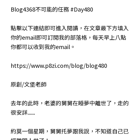
Blog4368不可能的任務 #Day480
小兒命名
站長精選
陽宅視頻
八字進階班
《十神高階實戰錄》完整典藏版
與我預約
科學八字推理1
臉書生活
線上直播
八字中階班
科學八字推理PDF
點擊以下連結即可進入閱讀，在文章最下方填入
科學八字推理2
批命預約
登錄
/
註冊
你的email即可訂閱我的部落格，每天早上八點
好書推廌
自我挑戰
八字高階班
八字批命
科學八字推理3
上課預約
搜索
你都可以收到我的email。
五人實戰班
小兒命名
科學八字輕鬆學
常見問題
繁體中文
https://www.p8zi.com/blog/blog480
五行計算初階班
輕鬆學會科學八字推理
FB粉絲頁
0938617837
繁體中文
原創/文堡老師
support@p8zicourse.com
五行計算高階班
團隊訓練營
去年的此時，老婆的舅舅在睡夢中離世了，走的
很安詳......
五行八字線上班
約莫一個星期，舅舅托夢跟我說，不知道自己已