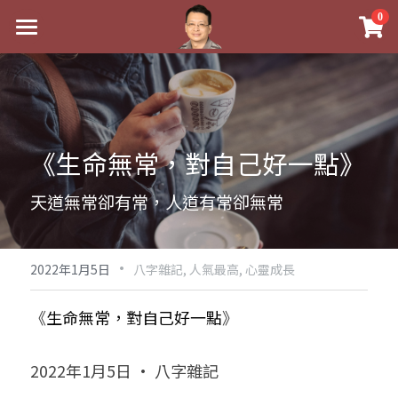
×
0
商品分類
最新消息
八字線上完整班
關於我
科學八字推理PDF
實體經營
《生命無常，對自己好一點》
《十神高階實戰錄》完整典藏版
課程介紹
祖傳命理
天道無常卻有常，人道有常卻無常
1美元超值PDF
手工印鑑
Blog
五行八字學
學生紅利課程
·
後天派陽宅
試閱專區
黃金會員專區
2022年1月5日
八字雜記,
人氣最高,
心靈成長
團隊教練訓練營
八字雜記
線上學苑
Podcast聽書
《
生命無常，對自己好一點
》
Podcast聽書
心靈成長
團隊訓練營
命理商城
八字初階班1
2022年1月5日 · 八字雜記
八字線上批命
人氣最高
八字視頻
八字初階班2
我的著作
八字完整班