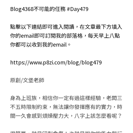
Blog4368不可能的任務 #Day479
小兒命名
站長精選
陽宅視頻
八字進階班
《十神高階實戰錄》完整典藏版
與我預約
科學八字推理1
臉書生活
線上直播
八字中階班
科學八字推理PDF
點擊以下連結即可進入閱讀，在文章最下方填入
科學八字推理2
批命預約
登錄
/
註冊
你的email即可訂閱我的部落格，每天早上八點
好書推廌
自我挑戰
八字高階班
八字批命
科學八字推理3
上課預約
搜索
你都可以收到我的email。
五人實戰班
小兒命名
科學八字輕鬆學
常見問題
繁體中文
https://www.p8zi.com/blog/blog479
五行計算初階班
輕鬆學會科學八字推理
FB粉絲頁
0938617837
繁體中文
原創/文堡老師
support@p8zicourse.com
五行計算高階班
團隊訓練營
身為上班族，相信你一定有過這樣經驗，老闆三
不五時限制約束，無法讓你發揮應有的實力，時
五行八字線上班
間一久會感到煩燥壓力大，八字上該怎麼看呢？