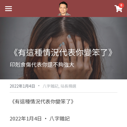
×
0
商品分類
最新消息
八字線上完整班
關於我
科學八字推理PDF
實體經營
《有這種情況代表你變笨了》
《十神高階實戰錄》完整典藏版
課程介紹
祖傳命理
印剋食傷代表你還不夠強大
1美元超值PDF
手工印鑑
Blog
五行八字學
學生紅利課程
·
後天派陽宅
試閱專區
黃金會員專區
2022年1月4日
八字雜記,
站長精選
團隊教練訓練營
八字雜記
線上學苑
Podcast聽書
《有這種情況代表你變笨了》
Podcast聽書
心靈成長
團隊訓練營
命理商城
八字初階班1
2022年1月4日 · 八字雜記
八字線上批命
人氣最高
八字視頻
八字初階班2
我的著作
八字完整班