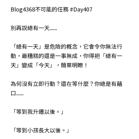
Blog4368不可能的任務 #Day407
小兒命名
站長精選
陽宅視頻
八字進階班
《十神高階實戰錄》完整典藏版
與我預約
科學八字推理1
臉書生活
線上直播
八字中階班
科學八字推理PDF
別再說總有一天......
科學八字推理2
批命預約
登錄
/
註冊
好書推廌
自我挑戰
八字高階班
八字批命
科學八字推理3
上課預約
搜索
「總有一天」是危險的概念，它會令你無法行
動，最糟糕的還是一事無成，你得把「總有一
五人實戰班
小兒命名
科學八字輕鬆學
常見問題
繁體中文
天」變成「今天」，簡單明瞭！
五行計算初階班
輕鬆學會科學八字推理
FB粉絲頁
0938617837
繁體中文
為何沒有立即行動？還在等什麼？你總是有藉
support@p8zicourse.com
五行計算高階班
口......
團隊訓練營
「等到我升遷以後。」
五行八字線上班
「等到小孩長大以後。」