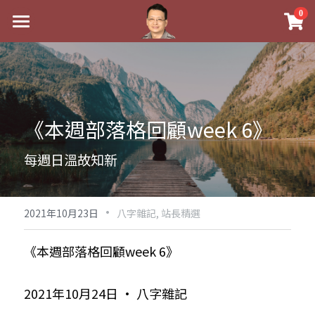
×
0
商品分類
最新消息
八字線上完整班
關於我
科學八字推理PDF
實體經營
《本週部落格回顧week 6》
《十神高階實戰錄》完整典藏版
課程介紹
祖傳命理
每週日溫故知新
1美元超值PDF
手工印鑑
Blog
五行八字學
學生紅利課程
·
後天派陽宅
試閱專區
黃金會員專區
2021年10月23日
八字雜記,
站長精選
團隊教練訓練營
八字雜記
線上學苑
Podcast聽書
《本週部落格回顧week 6》
Podcast聽書
心靈成長
團隊訓練營
命理商城
八字初階班1
2021年10月24日 · 八字雜記
八字線上批命
人氣最高
八字視頻
八字初階班2
我的著作
八字完整班