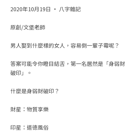
2020年10月19日 · 八字雜記
小兒命名
站長精選
陽宅視頻
八字進階班
《十神高階實戰錄》完整典藏版
與我預約
科學八字推理1
臉書生活
線上直播
八字中階班
科學八字推理PDF
原創/文堡老師
科學八字推理2
批命預約
登錄
/
註冊
好書推廌
自我挑戰
八字高階班
八字批命
科學八字推理3
上課預約
搜索
男人娶到什麼樣的女人，容易倒一輩子霉呢？
五人實戰班
小兒命名
科學八字輕鬆學
常見問題
繁體中文
答案可能令你瞪目結舌，第一名居然是「身弱財
五行計算初階班
輕鬆學會科學八字推理
FB粉絲頁
0938617837
繁體中文
破印」。
support@p8zicourse.com
五行計算高階班
什麼是身弱財破印？
團隊訓練營
財星：物質享樂
五行八字線上班
印星：道德風俗