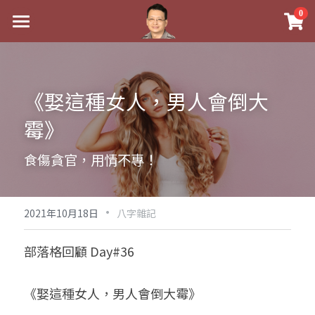
×
0
商品分類
最新消息
八字線上完整班
關於我
《娶這種女人，男人會倒大
科學八字推理PDF
實體經營
霉》
《十神高階實戰錄》完整典藏版
課程介紹
祖傳命理
食傷貪官，用情不專！
1美元超值PDF
手工印鑑
Blog
五行八字學
學生紅利課程
·
後天派陽宅
試閱專區
黃金會員專區
2021年10月18日
八字雜記
團隊教練訓練營
八字雜記
線上學苑
Podcast聽書
部落格回顧 Day#36
Podcast聽書
心靈成長
團隊訓練營
命理商城
八字初階班1
《娶這種女人，男人會倒大霉》
八字線上批命
人氣最高
八字視頻
八字初階班2
我的著作
八字完整班