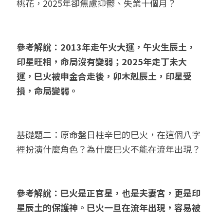
桃花，2025年卻焦慮抑鬱、失業十個月？
參考解說：2013年走午火大運，午火生辰土，
印星旺相，命局沒有變弱；2025年走丁未大
運，巳火被申金合走後，卯木剋辰土，印星受
損，命局變弱。
基礎題二：原命盤日柱辛巳的巳火，在這個八字
裡扮演什麼角色？為什麼巳火不能在流年出現？
參考解說：巳火是正官星，也是夫妻宮，更是印
星辰土的保護神。巳火一旦在流年出現，容易被