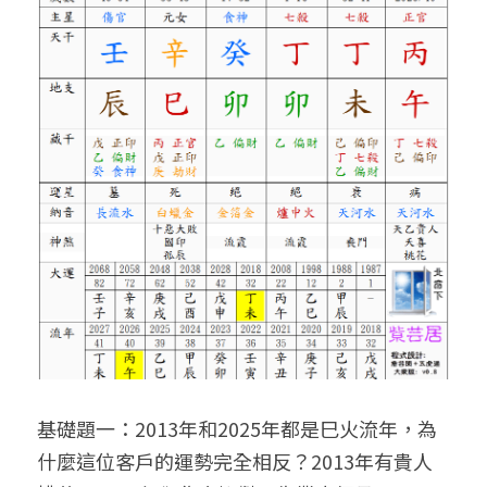
小兒命名
站長精選
陽宅視頻
八字進階班
《十神高階實戰錄》完整典藏版
與我預約
科學八字推理1
臉書生活
線上直播
八字中階班
科學八字推理PDF
科學八字推理2
批命預約
登錄
/
註冊
好書推廌
自我挑戰
八字高階班
八字批命
科學八字推理3
上課預約
搜索
五人實戰班
小兒命名
科學八字輕鬆學
常見問題
繁體中文
五行計算初階班
輕鬆學會科學八字推理
FB粉絲頁
0938617837
繁體中文
support@p8zicourse.com
五行計算高階班
團隊訓練營
五行八字線上班
基礎題一：2013年和2025年都是巳火流年，為
什麼這位客戶的運勢完全相反？2013年有貴人