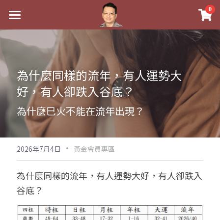
×
0
商品分類
最新消息
八字線上完整班
關於我
為什麼同樣的流年，有人運勢大
科學八字推理PDF
實體經營
好，有人卻跌入谷底？
《十神高階實戰錄》完整典藏版
課程介紹
祖傳命理
為什麼巳火不能在流年出現？
1美元超值PDF
手工印鑑
Blog
五行八字學
學生紅利課程
·
後天派陽宅
試閱專區
黃金會員專區
2026年7月4日
黃金會員專區
團隊教練訓練營
八字雜記
線上學苑
Podcast聽書
為什麼同樣的流年，有人運勢大好，有人卻跌入
谷底？
Podcast聽書
心靈成長
團隊訓練營
命理商城
八字初階班1
八字線上批命
人氣最高
八字視頻
八字初階班2
我的著作
八字完整班