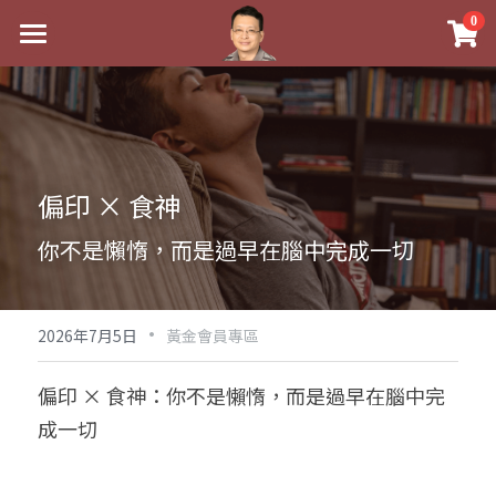
×
0
商品分類
最新消息
八字線上完整班
關於我
科學八字推理PDF
實體經營
偏印 × 食神
《十神高階實戰錄》完整典藏版
課程介紹
祖傳命理
你不是懶惰，而是過早在腦中完成一切
1美元超值PDF
手工印鑑
Blog
五行八字學
學生紅利課程
·
後天派陽宅
試閱專區
黃金會員專區
2026年7月5日
黃金會員專區
團隊教練訓練營
八字雜記
線上學苑
Podcast聽書
偏印 × 食神：你不是懶惰，而是過早在腦中完
成一切
Podcast聽書
心靈成長
團隊訓練營
命理商城
八字初階班1
八字線上批命
人氣最高
八字視頻
八字初階班2
我的著作
八字完整班