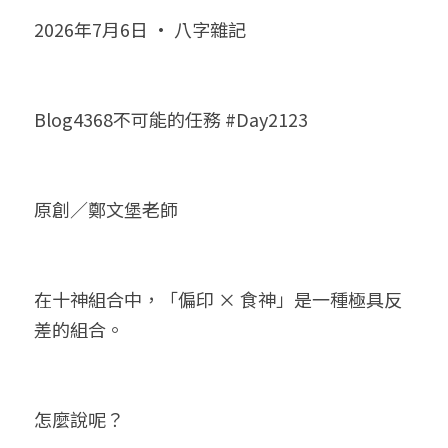
2026年7月6日 · 八字雜記
小兒命名
站長精選
陽宅視頻
八字進階班
《十神高階實戰錄》完整典藏版
與我預約
科學八字推理1
臉書生活
線上直播
八字中階班
科學八字推理PDF
科學八字推理2
批命預約
登錄
/
註冊
Blog4368不可能的任務 #Day2123
好書推廌
自我挑戰
八字高階班
八字批命
科學八字推理3
上課預約
搜索
五人實戰班
小兒命名
科學八字輕鬆學
常見問題
繁體中文
原創／鄭文堡老師
五行計算初階班
輕鬆學會科學八字推理
FB粉絲頁
0938617837
繁體中文
support@p8zicourse.com
五行計算高階班
在十神組合中，「偏印 × 食神」是一種極具反
團隊訓練營
差的組合。
五行八字線上班
怎麼說呢？