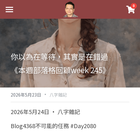
×
0
商品分類
最新消息
八字線上完整班
關於我
科學八字推理PDF
實體經營
你以為在等待，其實是在錯過
《十神高階實戰錄》完整典藏版
課程介紹
祖傳命理
《本週部落格回顧week 245》
1美元超值PDF
手工印鑑
Blog
五行八字學
學生紅利課程
·
後天派陽宅
試閱專區
黃金會員專區
2026年5月23日
八字雜記
團隊教練訓練營
八字雜記
線上學苑
Podcast聽書
2026年5月24日 · 八字雜記
Podcast聽書
心靈成長
團隊訓練營
命理商城
八字初階班1
Blog4368不可能的任務 #Day2080
八字線上批命
人氣最高
八字視頻
八字初階班2
我的著作
八字完整班