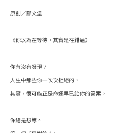
小兒命名
站長精選
陽宅視頻
八字進階班
《十神高階實戰錄》完整典藏版
與我預約
科學八字推理1
原創／鄭文堡
臉書生活
線上直播
八字中階班
科學八字推理PDF
科學八字推理2
批命預約
登錄
/
註冊
好書推廌
自我挑戰
八字高階班
《你以為在等待，其實是在錯過》
八字批命
科學八字推理3
上課預約
搜索
五人實戰班
小兒命名
科學八字輕鬆學
常見問題
繁體中文
你有沒有發現？
五行計算初階班
輕鬆學會科學八字推理
FB粉絲頁
0938617837
繁體中文
人生中那些你一次次拒絕的，
support@p8zicourse.com
五行計算高階班
其實，很可能正是命運早已給你的答案。
團隊訓練營
五行八字線上班
你總是想等。