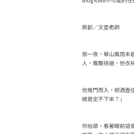
原創／文堡老師
那一夜，華山風雨未
人，風聲掠過，他衣
他推門而入，把酒壺
總是定不下來？」
你抬頭，看著眼前這