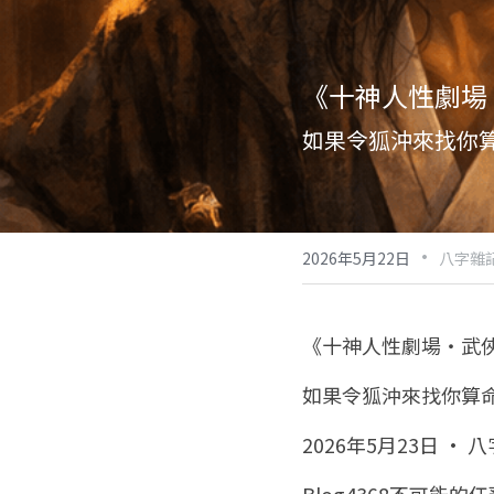
《十神人性劇場・
如果令狐沖來找你
·
2026年5月22日
八字雜
《十神人性劇場・武俠
如果令狐沖來找你算
2026年5月23日 · 
Blog4368不可能的任務