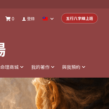
0
0
登錄
五行八字線上班
五行八字線上班
登錄
場
場
命理商城
命理商城
我的著作
我的著作
與我預約
與我預約