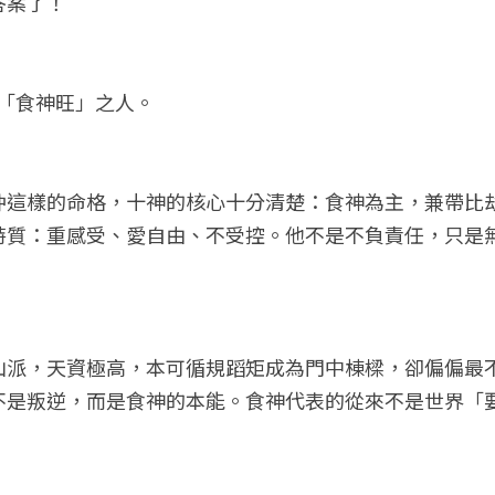
答案了！
的「食神旺」之人。
沖這樣的命格，十神的核心十分清楚：食神為主，兼帶比
特質：重感受、愛自由、不受控。他不是不負責任，只是
山派，天資極高，本可循規蹈矩成為門中棟樑，卻偏偏最
不是叛逆，而是食神的本能。食神代表的從來不是世界「