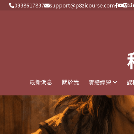
0938617837
0938617837
support@p8zicourse.com
support@p8zicourse.com
最新消息
最新消息
關於我
關於我
實體經營
實體經營
課
課