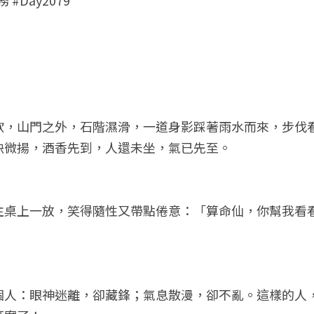
歇，山門之外，石階濕滑，一道身影踩著雨水而來，步伐
袂微揚，酒香先到，人還未坐，氣已先至。
往桌上一放，笑得隨性又帶點倦意：「算命仙，你幫我看
個人：眼神迷離，卻藏鋒；氣息散漫，卻不亂。這樣的人