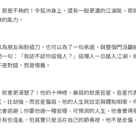
，那是不夠的！令狐沖身上，還有一股更濃的江湖氣，那
隊的能力。
以為朋友兩肋插刀，也可以為了一句承諾，與整個門派翻
問一句：「我認不認你這個人？」這種人一旦踏入江湖，
不是對錯，而是情義。
，就會更清楚了！他的十神裡，最弱的就是官星。官星代
旺、比劫強，而官星偏弱，他的人生就註定與體制相衝。
他會逃避；你要他過一種安穩、可預測的人生，他會覺得
至有些混亂，但其實只是活在自己的節奏裡，他不是走偏