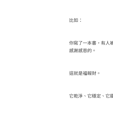
比如：
你寫了一本書，有人
感謝感恩的。
這就是福報財。
它乾淨、它穩定、它