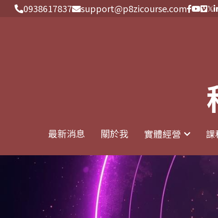
0938617837
0938617837
support@p8zicourse.com
support@p8zicourse.com
最新消息
最新消息
關於我
關於我
實體經營
實體經營
課
課