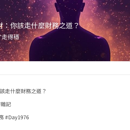
業障財：你該走什麼財務之道？
才走得穩
：你該走什麼財務之道？
字雜記
 #Day1976