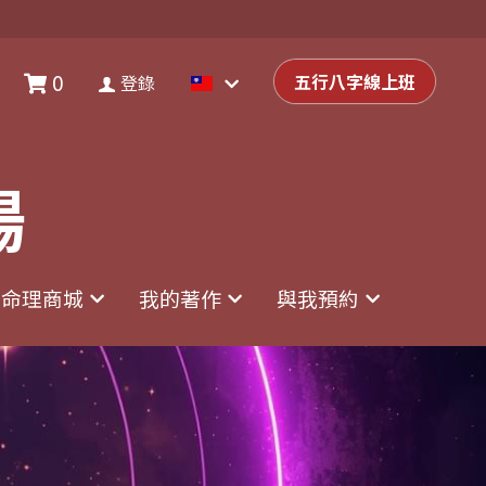
0
0
登錄
五行八字線上班
五行八字線上班
登錄
場
場
命理商城
命理商城
我的著作
我的著作
與我預約
與我預約