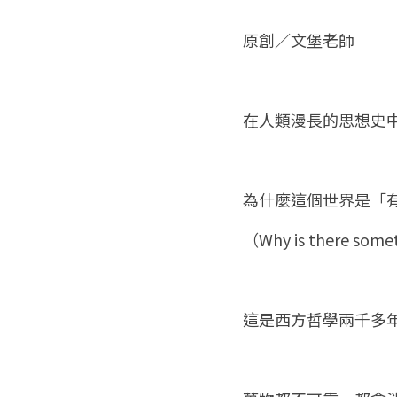
原創／文堡老師
在人類漫長的思想史
為什麼這個世界是「
（Why is there somet
這是西方哲學兩千多