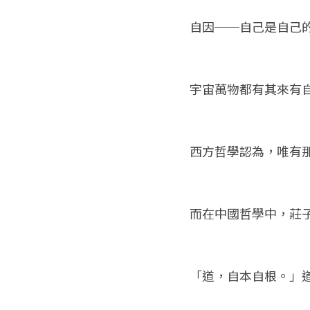
自因──自己是自己的原因（
宇宙萬物都有其來有
西方哲學認為，唯有
而在中國哲學中，莊
「道，自本自根。」