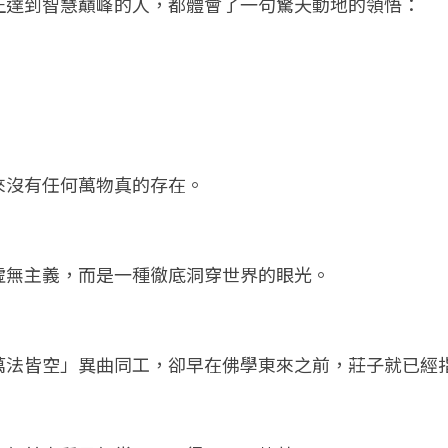
正達到智慧巔峰的人，都體會了一句驚天動地的領悟：
來沒有任何萬物真的存在。
虛無主義，而是一種徹底洞穿世界的眼光。
萬法皆空」異曲同工，卻早在佛學東來之前，莊子就已經