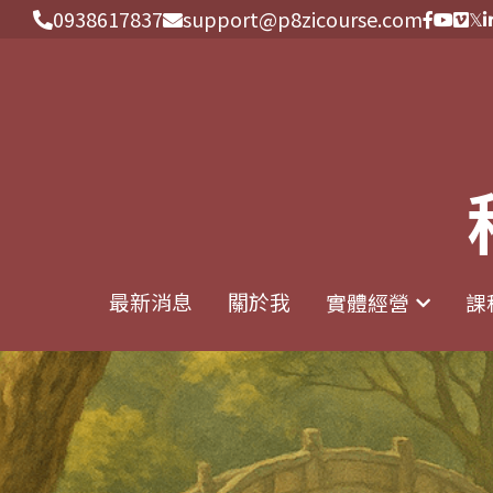
0938617837
0938617837
support@p8zicourse.com
support@p8zicourse.com
最新消息
最新消息
關於我
關於我
實體經營
實體經營
課
課