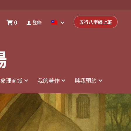
0
0
登錄
五行八字線上班
五行八字線上班
登錄
場
場
命理商城
命理商城
我的著作
我的著作
與我預約
與我預約