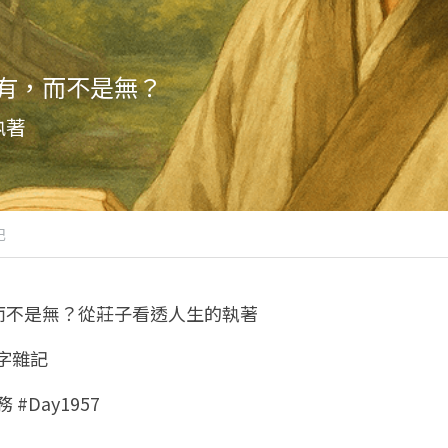
有，而不是無？
執著
記
而不是無？從莊子看透人生的執著
八字雜記
 #Day1957