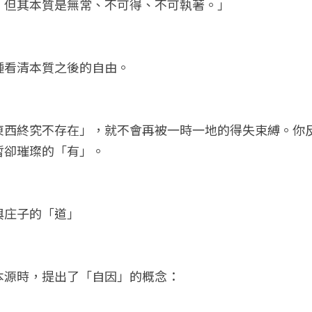
，但其本質是無常、不可得、不可執著。」
種看清本質之後的自由。
東西終究不存在」，就不會再被一時一地的得失束縛。你
暫卻璀璨的「有」。
與庄子的「道」
本源時，提出了「自因」的概念：