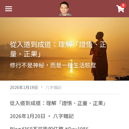
×
0
商品分類
最新消息
八字線上完整班
關於我
從入道到成道：理解「證悟、正
科學八字推理PDF
實體經營
量、正果」
《十神高階實戰錄》完整典藏版
課程介紹
祖傳命理
修行不是神秘，而是一種生活態度
1美元超值PDF
手工印鑑
Blog
五行八字學
學生紅利課程
·
後天派陽宅
試閱專區
黃金會員專區
2026年1月19日
八字雜記
團隊教練訓練營
八字雜記
線上學苑
Podcast聽書
從入道到成道：理解「證悟、正量、正果」
Podcast聽書
心靈成長
團隊訓練營
命理商城
八字初階班1
2026年1月20日 · 八字雜記
八字線上批命
人氣最高
八字視頻
八字初階班2
我的著作
八字完整班
Blog4368不可能的任務 #Day1956