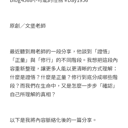
小兒命名
站長精選
陽宅視頻
八字進階班
《十神高階實戰錄》完整典藏版
與我預約
科學八字推理1
臉書生活
線上直播
八字中階班
科學八字推理PDF
原創／文堡老師
科學八字推理2
批命預約
登錄
/
註冊
好書推廌
自我挑戰
八字高階班
八字批命
科學八字推理3
上課預約
搜索
最近聽到周老師的一段分享，他談到「證悟」
五人實戰班
小兒命名
科學八字輕鬆學
常見問題
繁體中文
「正量」與「修行」的不同階段。我想把這段內
五行計算初階班
輕鬆學會科學八字推理
FB粉絲頁
0938617837
繁體中文
容重新整理，讓更多人能以更清晰的方式理解：
什麼是證悟？什麼是正量？修行到底分成哪些階
support@p8zicourse.com
五行計算高階班
段？而我們在生命中，又是怎麼一步步「確認」
團隊訓練營
自己所理解的真相？
五行八字線上班
以下是我將內容脈絡化後的一篇分享。