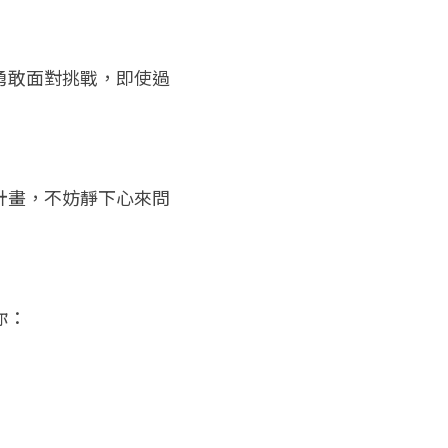
勇敢面對挑戰，即使過
計畫，不妨靜下心來問
你：