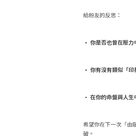
給粉友的反思：
• 你是否也曾在壓
• 你有沒有類似「
• 在你的命盤與人
希望你在下一次「由
破。