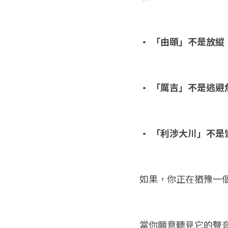
• 「由頤」不是放
• 「厲吉」不是逃
• 「利涉大川」不
如果，你正在猶豫一
當你願意聽見它的聲