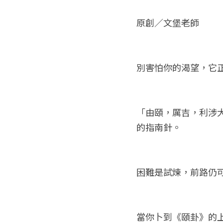
原創／文堡老師
別害怕你的渴望，它
「由頤，厲吉，利涉
的指南針。
困難是試煉，前路仍
當你卜到《頤卦》的