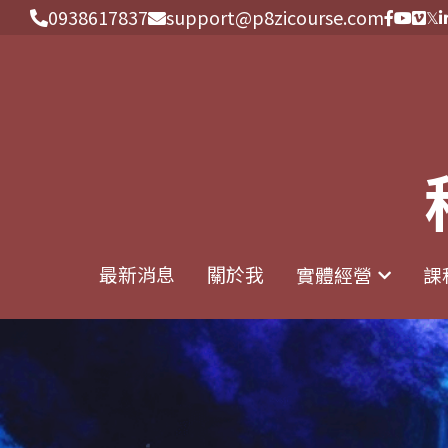
0938617837
0938617837
support@p8zicourse.com
support@p8zicourse.com
最新消息
最新消息
關於我
關於我
實體經營
實體經營
課
課