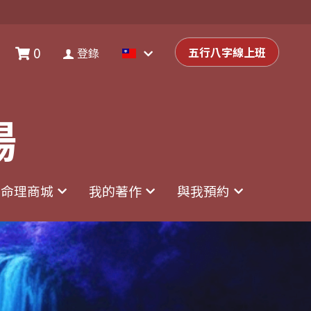
0
0
登錄
五行八字線上班
五行八字線上班
登錄
場
場
命理商城
命理商城
我的著作
我的著作
與我預約
與我預約