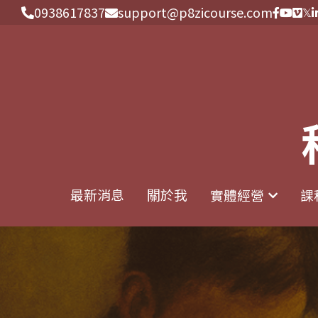
0938617837
0938617837
support@p8zicourse.com
support@p8zicourse.com
最新消息
最新消息
關於我
關於我
實體經營
實體經營
課
課