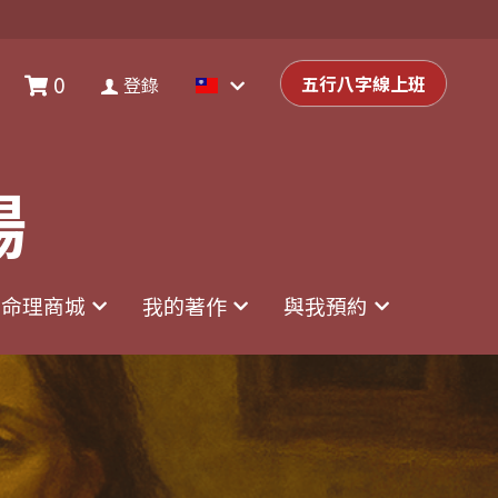
0
0
登錄
五行八字線上班
五行八字線上班
登錄
場
場
命理商城
命理商城
我的著作
我的著作
與我預約
與我預約