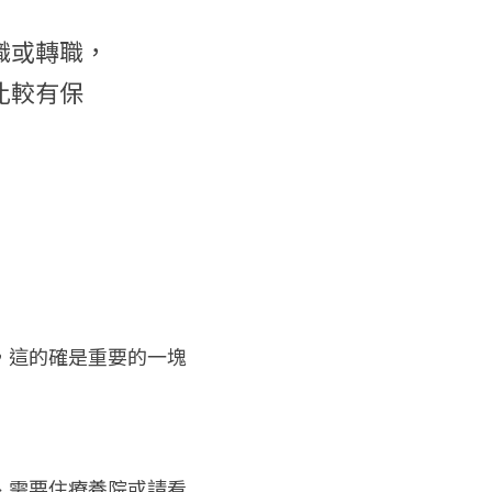
職或轉職，
比較有保
，這的確是重要的一塊
、需要住療養院或請看