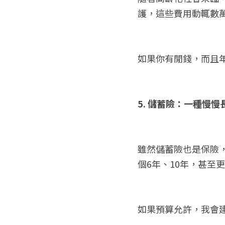
護，這些費用動輒數
如果你有閒錢，而且
5. 儲蓄險：一種慢
雖然儲蓄險也是保險
個6年、10年，甚至
如果預算允許，我會