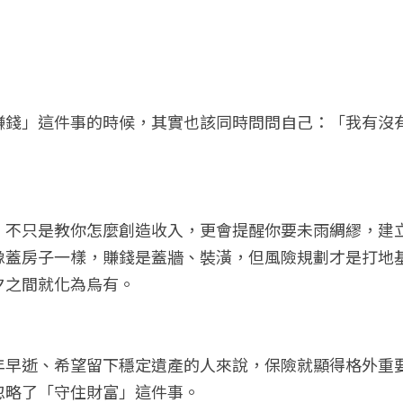
賺錢」這件事的時候，其實也該同時問問自己：「我有沒
，不只是教你怎麼創造收入，更會提醒你要未雨綢繆，建
像蓋房子一樣，賺錢是蓋牆、裝潢，但風險規劃才是打地
夕之間就化為烏有。
年早逝、希望留下穩定遺產的人來說，保險就顯得格外重
忽略了「守住財富」這件事。