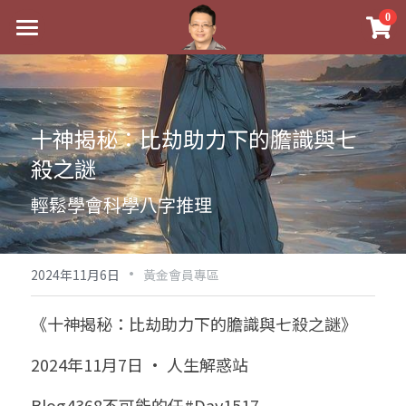
×
0
商品分類
最新消息
八字線上完整班
關於我
十神揭秘：比劫助力下的膽識與七
科學八字推理PDF
實體經營
殺之謎
《十神高階實戰錄》完整典藏版
課程介紹
祖傳命理
輕鬆學會科學八字推理
1美元超值PDF
手工印鑑
Blog
五行八字學
學生紅利課程
·
後天派陽宅
試閱專區
黃金會員專區
2024年11月6日
黃金會員專區
團隊教練訓練營
八字雜記
線上學苑
Podcast聽書
《十神揭秘：比劫助力下的膽識與七殺之謎》
Podcast聽書
心靈成長
團隊訓練營
命理商城
八字初階班1
2024年11月7日 · 人生解惑站
八字線上批命
人氣最高
八字視頻
八字初階班2
我的著作
八字完整班
Blog4368不可能的任#Day1517