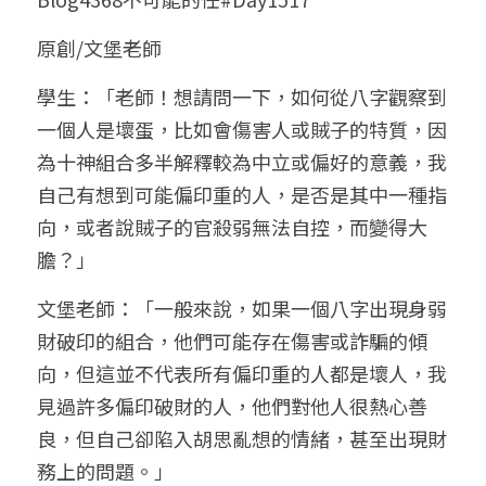
小兒命名
站長精選
陽宅視頻
八字進階班
《十神高階實戰錄》完整典藏版
與我預約
科學八字推理1
原創/文堡老師
臉書生活
線上直播
八字中階班
科學八字推理PDF
學生：「老師！想請問一下，如何從八字觀察到
科學八字推理2
批命預約
登錄
/
註冊
一個人是壞蛋，比如會傷害人或賊子的特質，因
好書推廌
自我挑戰
八字高階班
八字批命
科學八字推理3
上課預約
搜索
為十神組合多半解釋較為中立或偏好的意義，我
自己有想到可能偏印重的人，是否是其中一種指
五人實戰班
小兒命名
科學八字輕鬆學
常見問題
繁體中文
向，或者說賊子的官殺弱無法自控，而變得大
五行計算初階班
輕鬆學會科學八字推理
FB粉絲頁
0938617837
繁體中文
膽？」
support@p8zicourse.com
五行計算高階班
文堡老師：「一般來說，如果一個八字出現身弱
財破印的組合，他們可能存在傷害或詐騙的傾
團隊訓練營
向，但這並不代表所有偏印重的人都是壞人，我
見過許多偏印破財的人，他們對他人很熱心善
五行八字線上班
良，但自己卻陷入胡思亂想的情緒，甚至出現財
務上的問題。」