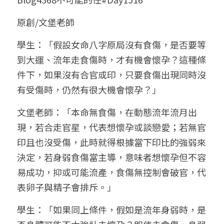
小兒命名
站長精選
陽宅視頻
八字進階班
《十神高階實戰錄》完整典藏版
與我預約
科學八字推理1
原創/文堡老師
臉書生活
線上直播
八字中階班
科學八字推理PDF
學生：「假設女命八字原局沒有食傷，是否要等
科學八字推理2
批命預約
登錄
/
註冊
到大運、流年走食傷時，才有機會懷孕？這種條
好書推廌
自我挑戰
八字高階班
八字批命
科學八字推理3
上課預約
搜索
件下，如果沒有合官或印，只要食傷出現同時沒
有受傷時，仍然有很大機會懷孕？」
五人實戰班
小兒命名
科學八字輕鬆學
常見問題
繁體中文
文堡老師：「本命無食傷，在動態流年流月出
五行計算初階班
輕鬆學會科學八字推理
FB粉絲頁
0938617837
繁體中文
現，若合走官星，代表想懷孕或談戀愛；若無官
support@p8zicourse.com
五行計算高階班
印且也沒受傷，此時就得根據當下印比的強弱來
決定，若身弱食傷當主導，意味者想懷孕但不容
團隊訓練營
易成功，抑或可能流產，食傷無控制會破官，代
表卵子與精子會排斥。」
五行八字線上班
學生：「如果同上條件，假如是流年身弱時，是