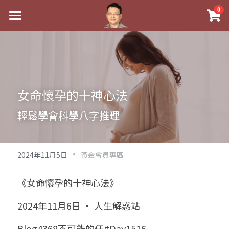
×
0
商品分類
最新消息
八字線上完整班
關於我
科學八字推理PDF
實體經營
女命懷孕的十神心法
《十神高階實戰錄》完整典藏版
課程介紹
祖傳命理
輕鬆學會科學八字推理
1美元超值PDF
手工印鑑
Blog
五行八字學
學生紅利課程
·
後天派陽宅
試閱專區
黃金會員專區
2024年11月5日
黃金會員專區
團隊教練訓練營
八字雜記
線上學苑
Podcast聽書
《女命懷孕的十神心法》
Podcast聽書
心靈成長
團隊訓練營
命理商城
八字初階班1
2024年11月6日 · 人生解惑站
八字線上批命
人氣最高
八字視頻
八字初階班2
我的著作
八字完整班
Blog4368不可能的任#Day1516