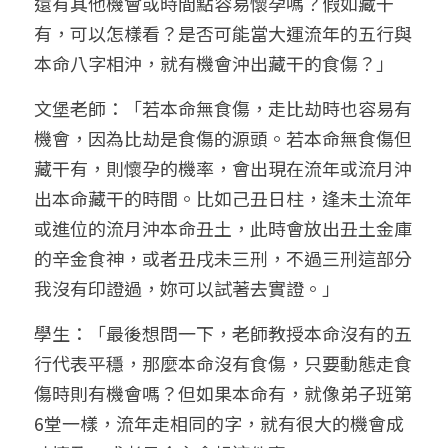
還有其他機會或時間點容易懷孕嗎？假如藏干
有，可以怎樣看？是否可能當大運流年的五行與
本命八字相沖，就有機會沖出藏干的食傷？」
文堡老師：「若本命無食傷，走比劫時也容易有
機會，因為比劫是食傷的源頭。若本命無食傷但
藏干有，則懷孕的機率，會出現在流年或流月沖
出本命藏干的時間。比如己丑日柱，逢未土流年
或進位的流月沖本命丑土，此時會放出丑土金庫
的辛金食神，或者丑戌未三刑，不過三刑這部分
我沒有印證過，妳可以試著去實證。」
學生：「最後想問一下，老師教授本命沒有的五
行代表平穩，那麼本命沒有食傷，只要動態走食
傷時則有機會嗎？但如果本命有，就像弟子班第
6堂一樣，流年走相同的字，就有很大的機會成